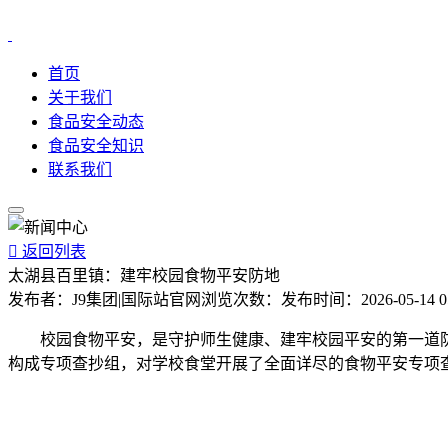
首页
关于我们
食品安全动态
食品安全知识
联系我们

返回列表
太湖县百里镇：建牢校园食物平安防地
发布者：
J9集团|国际站官网
浏览次数：
发布时间：
2026-05-14 0
校园食物平安，是守护师生健康、建牢校园平安的第一道防
构成专项查抄组，对学校食堂开展了全面详尽的食物平安专项