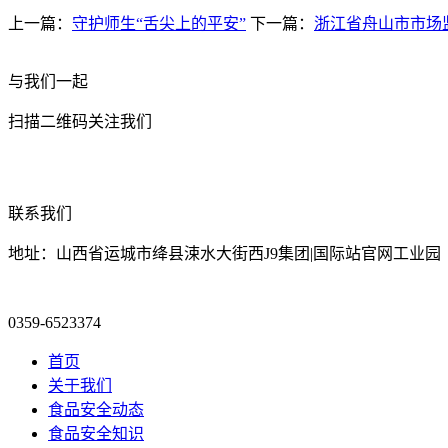
上一篇：
守护师生“舌尖上的平安”
下一篇：
浙江省舟山市市场
与我们一起
扫描二维码关注我们
联系我们
地址：山西省运城市绛县涑水大街西J9集团|国际站官网工业园
0359-6523374
首页
关于我们
食品安全动态
食品安全知识