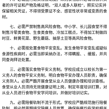
者的许可证和产物及格证明，“双人或多人联检”，照实记实并
保留相关凭证，不得领受票证不全、感官性状非常或变质的食
材。
七、必需严禁制售高风险食物。中小学、长儿园食堂不得
制售冷荤类食物、生食类食物、冷加工糕点，不得加工制做四
时豆、鲜黄花菜、野生蘑菇、抽芽土豆等高风险食物。
十、必需按处置食物平安变乱。发生食物平安变乱或疑似
食源性疾病时，必需当即采纳办法，不得瞒报、、缓报，并共
同查询拜访处置。
三、必需落实食物平安义务制。学校应成立以校长为第一
义务人的食物平安义务制，明白食物平安办理人员职责，确保
义务到人。必需严酷开展食堂从业人员健康办理和培训查核。
食堂从业人员须持无效健康证明上岗，制定年度培训打算，对
从业人员进行食物平安学问培训，并做好培训记实。
九、必需陪餐轨制不流于形式。学校应严酷规范施行陪餐
轨制，按必然周期排定陪餐人员放置，确保每餐均有学校相关