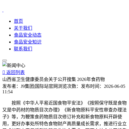
首页
关于我们
食品安全动态
食品安全知识
联系我们

返回列表
山西省卫生健康委员会关于公开搜集 2026年食药物
发布者：
J9集团|国际站官网
浏览次数：
发布时间：
2026-06-05
11:54
按照《中华人平易近国食物平安法》《按照保守既是食物
又是中药材的物质目次办理》《新食物原料平安性审查办理法
子》等，为鞭策食药物质目次修订补充和新食物原料开辟使
用，更好办事处所特色食物财产高质量成长需求，推进行业立