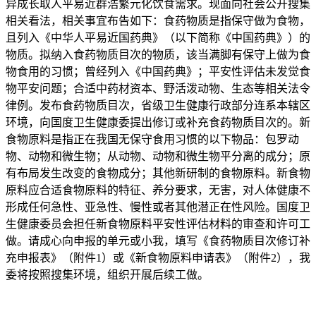
异成长取人平易近群浩繁元化饮食需求。现面向社会公开搜集
相关看法，相关事宜布告如下：食药物质是指保守做为食物，
且列入《中华人平易近国药典》（以下简称《中国药典》）的
物质。拟纳入食药物质目次的物质，该当满脚有保守上做为食
物食用的习惯；曾经列入《中国药典》；平安性评估未发觉食
物平安问题；合适中药材资本、野活泼动物、生态等相关法令
律例。发布食药物质目次，省级卫生健康行政部分连系本辖区
环境，向国度卫生健康委提出修订或补充食药物质目次的。新
食物原料是指正在我国无保守食用习惯的以下物品：包罗动
物、动物和微生物；从动物、动物和微生物平分离的成分；原
有布局发生改变的食物成分；其他新研制的食物原料。新食物
原料应合适食物原料的特征、养分要求，无害，对人体健康不
形成任何急性、亚急性、慢性或者其他潜正在性风险。国度卫
生健康委员会担任新食物原料平安性评估材料的审查和许可工
做。请成心向申报的单元或小我，填写《食药物质目次修订补
充申报表》（附件1）或《新食物原料申请表》（附件2），我
委将按照搜集环境，组织开展后续工做。