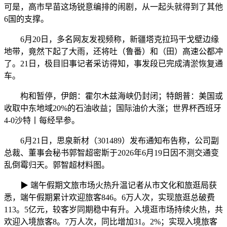
可是，高市早苗这场锐意编排的闹剧，从一起头就得到了其他
6国的支撑。
6月20日，多名网友发视频称，新疆塔克拉玛干戈壁边缘
地带，竟然下起了大雨，还将吐（鲁番）和（田）高速公都冲
了。21日，极目旧事记者采访得知，事发段已完成清淤恢复通
车。
构和暂停，伊朗：霍尔木兹海峡仍封闭；特朗普：美国或
收取中东地域20%的石油收益；国际油价大涨；世界杯西班牙
4-0沙特丨每经早参。
6月21日，思泉新材（301489）发布通知布告称，公司副
总裁、董事会秘书郭智超密斯于2026年6月19日因不测交通变
乱倒霉归天。郭智超材料图。
▶ 端午假期文旅市场火热升温记者从市文化和旅逛局获
悉，端午假期累计欢迎旅客846。6万人次，实现旅逛总破费
113。5亿元，较客岁同期稳中有升。入境逛市场持续火热，共
欢迎入境旅客8。7万人次，同比增加31。2%；实现入境旅客