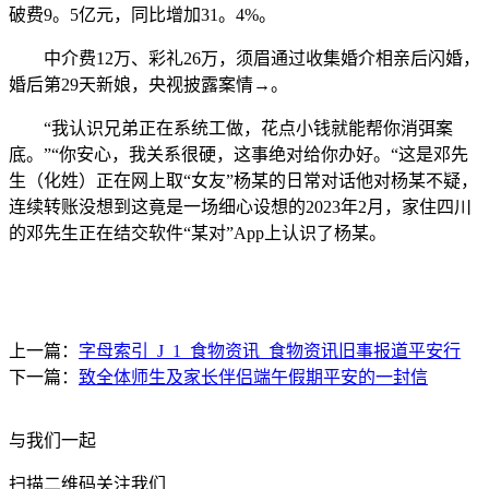
破费9。5亿元，同比增加31。4%。
中介费12万、彩礼26万，须眉通过收集婚介相亲后闪婚，
婚后第29天新娘，央视披露案情→。
“我认识兄弟正在系统工做，花点小钱就能帮你消弭案
底。”“你安心，我关系很硬，这事绝对给你办好。“这是邓先
生（化姓）正在网上取“女友”杨某的日常对话他对杨某不疑，
连续转账没想到这竟是一场细心设想的2023年2月，家住四川
的邓先生正在结交软件“某对”App上认识了杨某。
上一篇：
字母索引_J_1_食物资讯_食物资讯旧事报道平安行
下一篇：
致全体师生及家长伴侣端午假期平安的一封信
与我们一起
扫描二维码关注我们