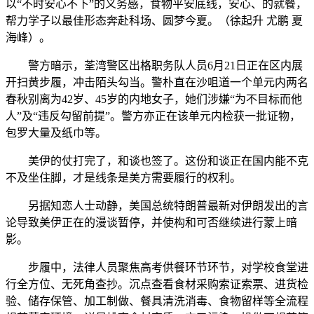
以“不时安心不下”的义务感，食物平安底线，安心、的就餐，
帮力学子以最佳形态奔赴科场、圆梦今夏。（徐起升 尤鹏 夏
海峰）。
警方暗示，荃湾警区出格职务队人员6月21日正在区内展
开扫黄步履，冲击陌头勾当。警朴直在沙咀道一个单元内两名
春秋别离为42岁、45岁的内地女子，她们涉嫌“为不目标而他
人”及“违反勾留前提”。警方亦正在该单元内检获一批证物，
包罗大量及纸巾等。
美伊的仗打完了，和谈也签了。这份和谈正在国内能不克
不及坐住脚，才是线条是美方需要履行的权利。
另据知恋人士动静，美国总统特朗普最新对伊朗发出的言
论导致美伊正在的漫谈暂停，并使构和可否继续进行蒙上暗
影。
步履中，法律人员聚焦高考供餐环节环节，对学校食堂进
行全方位、无死角查抄。沉点查看食材采购索证索票、进货检
验、储存保管、加工制做、餐具清洗消毒、食物留样等全流程