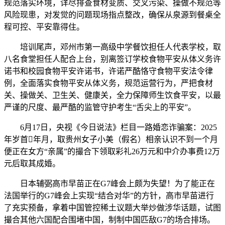
规范落实环境，详尽排查食材变质、交叉污染、操做不规范等
风险现患，对发觉的问题现场指点整改，确保从泉源到餐桌全
程可控、平安靠得住。
培训尾声，邓州市第一高级中学餐饮担任人代表学校，取
八名食堂担任人配合上台，别离签订学校食物平安从体义务许
诺书和校园食物平安许诺书，许诺严酷恪守食物平安法令律
例，全面落实食物平安从体义务，规范运营行为，严把食材
关、操做关、卫生关、健康关，全力保障师生饮食平安，以最
严谨的尺度、最严酷的监管守护考生“舌尖上的平安”。
6月17日，央视《今日说法》栏目一路婚恋诈骗案：2025
年岁首年月，取贵州女子小美（假名）相亲认识不到一个月
便正在女方“亲属”的撮合下领取彩礼26万元和中介办事费12万
元后取其成婚。
日本辅弼高市早苗正在G7峰会上颇为失望！为了能正在
法国举行的G7峰会上实现“结合对华”的方针，高市早苗进行
了充实预备，拿着中国管控稀土议题大举炒做涉华话题，试图
撮合其他六国配合围堵中国，制制中国匹敌G7的场合排场。