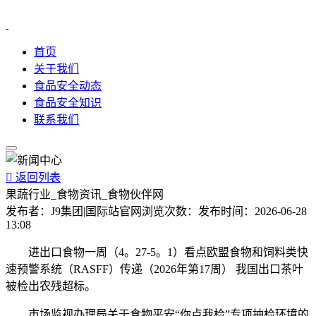
首页
关于我们
食品安全动态
食品安全知识
联系我们

返回列表
果蔬行业_食物资讯_食物伙伴网
发布者：
J9集团|国际站官网
浏览次数：
发布时间：
2026-06-28
13:08
进出口食物一周（4。27-5。1）看点欧盟食物和饲料类快
速预警系统（RASFF）传递（2026年第17周） 我国出口茶叶
被检出农残超标。
市场监视办理局关于食物平安“你点我检”专项抽检环境的