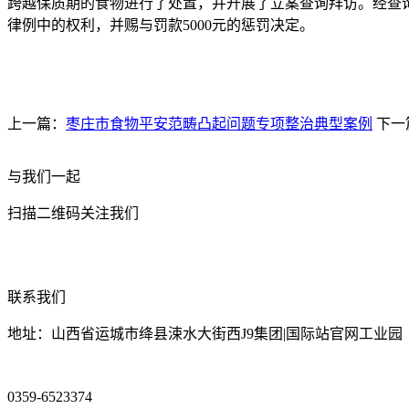
跨越保质期的食物进行了处置，并开展了立案查询拜访。经查
律例中的权利，并赐与罚款5000元的惩罚决定。
上一篇：
枣庄市食物平安范畴凸起问题专项整治典型案例
下一
与我们一起
扫描二维码关注我们
联系我们
地址：山西省运城市绛县涑水大街西J9集团|国际站官网工业园
0359-6523374