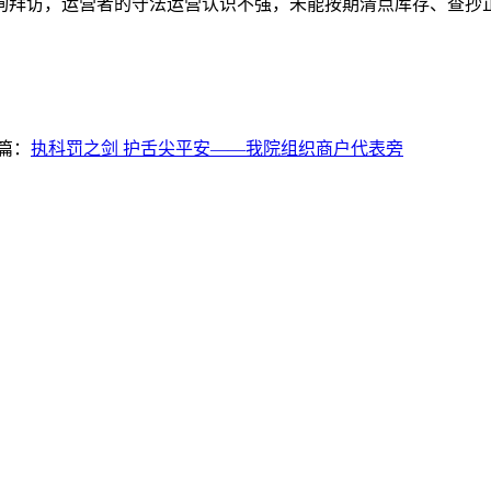
询拜访，运营者的守法运营认识不强，未能按期清点库存、查抄
篇：
执科罚之剑 护舌尖平安——我院组织商户代表旁