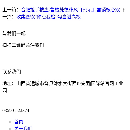
上一篇：
合肥抢手楼盘-售楼处德律风【公示】营销核心欢
下
一篇：
收集餐饮“你点我检”勾当进高校
与我们一起
扫描二维码关注我们
联系我们
地址：山西省运城市绛县涑水大街西J9集团|国际站官网工业
园
0359-6523374
首页
关于我们