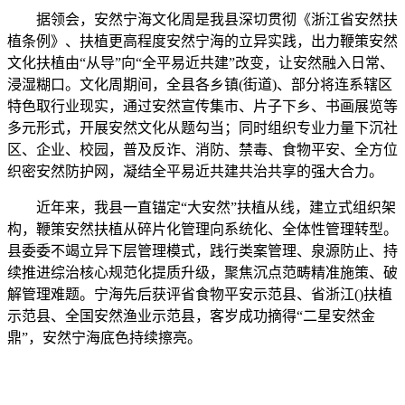
据领会，安然宁海文化周是我县深切贯彻《浙江省安然扶
植条例》、扶植更高程度安然宁海的立异实践，出力鞭策安然
文化扶植由“从导”向“全平易近共建”改变，让安然融入日常、
浸湿糊口。文化周期间，全县各乡镇(街道)、部分将连系辖区
特色取行业现实，通过安然宣传集市、片子下乡、书画展览等
多元形式，开展安然文化从题勾当；同时组织专业力量下沉社
区、企业、校园，普及反诈、消防、禁毒、食物平安、全方位
织密安然防护网，凝结全平易近共建共治共享的强大合力。
近年来，我县一直锚定“大安然”扶植从线，建立式组织架
构，鞭策安然扶植从碎片化管理向系统化、全体性管理转型。
县委委不竭立异下层管理模式，践行类案管理、泉源防止、持
续推进综治核心规范化提质升级，聚焦沉点范畴精准施策、破
解管理难题。宁海先后获评省食物平安示范县、省浙江()扶植
示范县、全国安然渔业示范县，客岁成功摘得“二星安然金
鼎”，安然宁海底色持续擦亮。