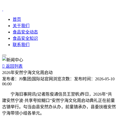
首页
关于我们
食品安全动态
食品安全知识
联系我们

返回列表
2026年安然宁海文化周启动
发布者：
J9集团|国际站官网
浏览次数：
发布时间：
2026-05-10
06:00
宁海旧事网讯(记者陈俊通信员王翌帆)昨日，2026年“共
建安然宁波·共享夸姣糊口”安然宁海文化周启动典礼正在前童
古镇举行。勾当由县安然办从办，前童镇承办，县委扶植安然
宁海带领小组各单元。