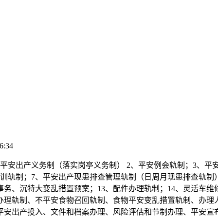
6:34
安出产义务制（落实岗亭义务制） 2、平安例会轨制；3、平安
训轨制；7、平安出产现患排查管理轨制（日周月现患排查轨制）
事务、沉特大变乱措置预案；13、配件办理轨制；14、灵活车维
办理轨制、不平安食物召回轨制、食物平安变乱措置轨制、办理人
平安出产投入、文件和档案办理、风险评估和节制办理、平安宣