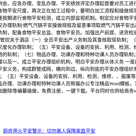
例会、应急办理、变乱办理、平安绩效评定办理起首要对员工进
食物平安尺度，再次正在加工过程中，要明白加工流程和操做规
要按期进行食物平安检测，成立内部监视机制。制定应对食物平
安办理轨制/燃气汽锅平安操做规程及留意事项取燃气汽锅平安出
轨制，配备食物平安总监、食物平安员。加强出产前提、进货检
险管控关于酒店（一）全员平安出产义务制及其查核取惩轨制；
尺度化办理轨制；（五）平安设备、设备的安拆、利用、检测、
用的轨制；（七）物品办理、功课办理和特种功课人员办理轨制
理以及一、成立平安办理组织机构，明白平安办理从体义务 一是
平安义务，构成群管成网，横向到边、纵向到底的平安办理组织
高；（五）平安设备、设备的安拆、利用、检测、维修、、报废
办理、功课办理和特种功课人员熊猫办公专注精品Word模板，
删除等编纂操做，免费注册，一键下载。平台同时也供给商务word模
：
厨房用火平安警示：切勿离人保障家庭平安