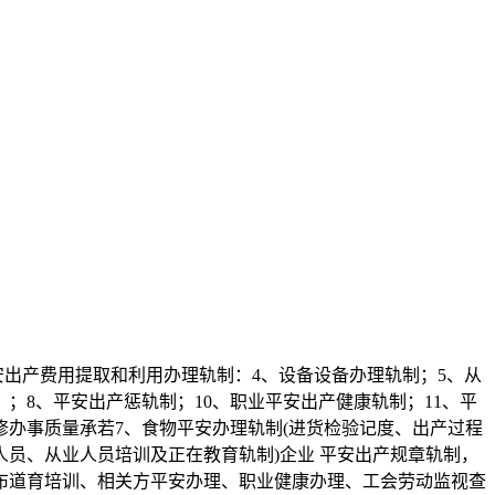
出产费用提取和利用办理轨制：4、设备设备办理轨制；5、从
；8、平安出产惩轨制；10、职业平安出产健康轨制；11、平
修办事质量承若7、食物平安办理轨制(进货检验记度、出产过程
员、从业人员培训及正在教育轨制)企业 平安出产规章轨制，
布道育培训、相关方平安办理、职业健康办理、工会劳动监视查