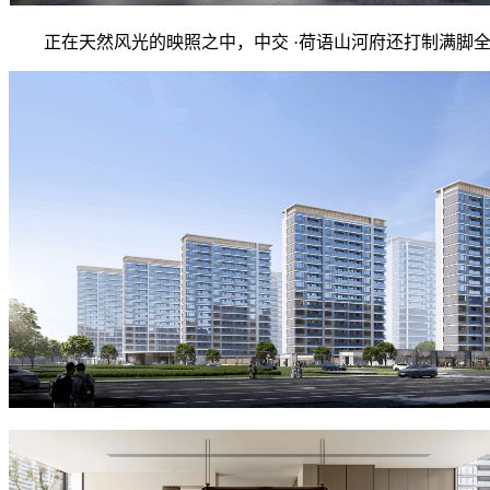
正在天然风光的映照之中，中交 ·荷语山河府还打制满脚全龄