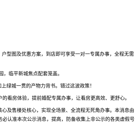
户型图及优惠方案，到店即可享受一对一专属办事，全程无需
公园，临平新城焦点配套笼盖。
再加上绿城一贯的产物力背书。错过这波政策！
的看房体验，提前婚配专属办事，让看房更高效、更舒心。
核心及售楼处核心，实现全场景、全流程无死角办事。本消息由
者务必认准本次公示消息，提高，防备收集上非公示的各类虚假号