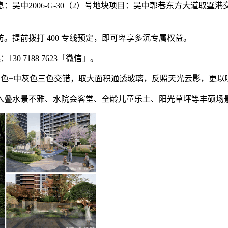
2006-G-30（2）号地块项目：吴中郭巷东方大道取墅港
前拨打 400 专线预定，即可卑享多沉专属权益。
 7188 7623「微信」。
+中灰色三色交错，取大面积通透玻璃，反照天光云影，更以
叠水景不雅、水院会客堂、全龄儿童乐土、阳光草坪等丰硕场景