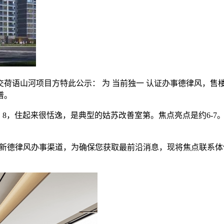
语山河项目方特此公示： 为 当前独一 认证办事德律风，售
谱。
。8，住起来很恬逸，是典型的姑苏改善室第。焦点亮点是约6-
更新德律风办事渠道，为确保您获取最前沿消息，现将焦点联系体