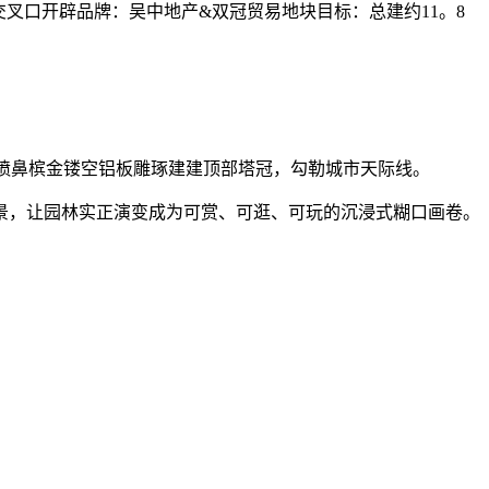
交叉口开辟品牌：吴中地产&双冠贸易地块目标：总建约11。8
喷鼻槟金镂空铝板雕琢建建顶部塔冠，勾勒城市天际线。
，让园林实正演变成为可赏、可逛、可玩的沉浸式糊口画卷。