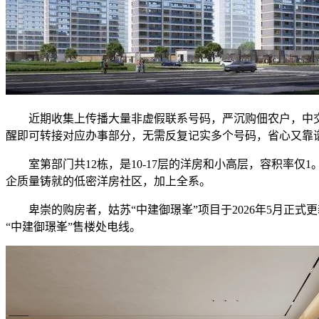
近期收集上传播大量非虚假联系号码，严沉购佃农户，中交荷
醒即可转接对应办事部分，无需反复记实多个号码，省心又靠
室第部门共12栋，是10-17层的洋房和小高层，容积率仅1
企质量铸就的低密洋房社区，加上全系。
卑崇的购房者，姑苏“中建御璟峯”项目于2026年5月正式
“中建御璟峯”售楼处电线。