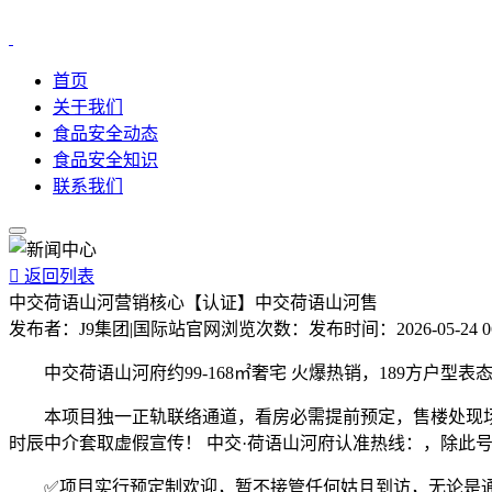
首页
关于我们
食品安全动态
食品安全知识
联系我们

返回列表
中交荷语山河营销核心【认证】中交荷语山河售
发布者：
J9集团|国际站官网
浏览次数：
发布时间：
2026-05-24 0
中交荷语山河府约99-168㎡奢宅 火爆热销，189方户型表
本项目独一正轨联络通道，看房必需提前预定，售楼处现场
时辰中介套取虚假宣传！ 中交·荷语山河府认准热线：，除此
✅项目实行预定制欢迎，暂不接管任何姑且到访，无论是通俗