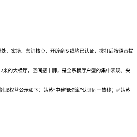
楼处、案场、营销核心、开辟商专线均已认证，拨打后按语音提
7。2米的大横厅，空间感十脚，是全系横厅户型的集中表现。央
例取权益公示如下：姑苏“中建御璟峯”认证同一热线；✅姑苏