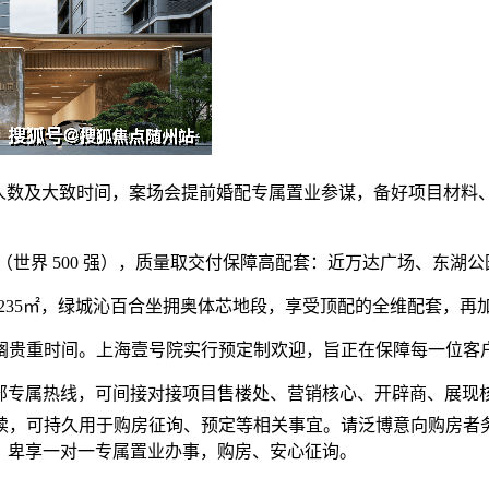
数及大致时间，案场会提前婚配专属置业参谋，备好项目材料、
世界 500 强），质量取交付保障高配套：近万达广场、东湖
到235㎡，绿城沁百合坐拥奥体芯地段，享受顶配的全维配套，
贵重时间。上海壹号院实行预定制欢迎，旨正在保障每一位客户
部专属热线，可间接对接项目售楼处、营销核心、开辟商、展现
久存续，可持久用于购房征询、预定等相关事宜。请泛博意向购房
准，卑享一对一专属置业办事，购房、安心征询。