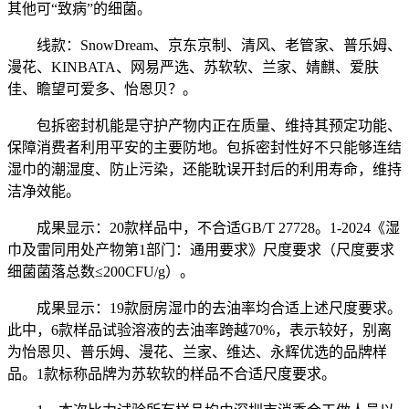
其他可“致病”的细菌‌。
线款：SnowDream、京东京制、清风、老管家、普乐姆、
漫花、KINBATA、网易严选、苏软软、兰家、婧麒、爱肤
佳、瞻望可爱多、怡恩贝？。
包拆密封机能是守护产物内正在质量、维持其预定功能、
保障消费者利用平安的主要防地。包拆密封性好不只能够连结
湿巾的潮湿度、防止污染，还能耽误开封后的利用寿命，维持
洁净效能。
成果显示：20款样品中，不合适GB/T 27728。1-2024《湿
巾及雷同用处产物第1部门：通用要求》尺度要求（尺度要求
细菌菌落总数≤200CFU/g）。
成果显示：19款厨房湿巾的去油率均合适上述尺度要求。
此中，6款样品试验溶液的去油率跨越70%，表示较好，别离
为怡恩贝、普乐姆、漫花、兰家、维达、永辉优选的品牌样
品。1款标称品牌为苏软软的样品不合适尺度要求。