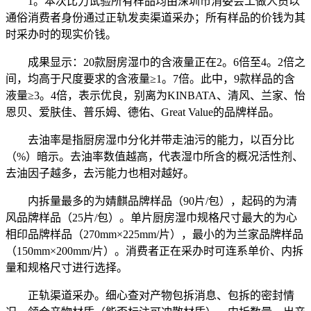
1。本次比力试验所有样品均由深圳市消委会工做人员以
通俗消费者身份通过正轨发卖渠道采办；所有样品的价钱为其
时采办时的现实价钱。
成果显示：20款厨房湿巾的含液量正在2。6倍至4。2倍之
间，均高于尺度要求的含液量≥1。7倍。此中，9款样品的含
液量≥3。4倍，表示优良，别离为KINBATA、清风、兰家、怡
恩贝、爱肤佳、普乐姆、德佑、Great Value的品牌样品。
去油率是指厨房湿巾分化并带走油污的能力，以百分比
（%）暗示。去油率数值越高，代表湿巾所含的概况活性剂、
去油因子越多，去污能力也相对越好。
内拆量最多的为婧麒品牌样品（90片/包），起码的为清
风品牌样品（25片/包）。单片厨房湿巾规格尺寸最大的为心
相印品牌样品（270mm×225mm/片），最小的为兰家品牌样品
（150mm×200mm/片）。消费者正在采办时可连系单价、内拆
量和规格尺寸进行选择。
正轨渠道采办。细心查对产物包拆消息、包拆的密封情