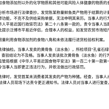
食物添加剂以外的化学物质和其他可能风险人体健康的物质的
市场进行法律查抄，发觉陈某称量鲜鱼类产物用于结算的计量器
弊功能，不克不及供给采购单据，无法申明其来历。当事人的行
华人平易近国行政惩罚法》第二十八条第一款的，责令当事人当
此提示泛博市平易近伴侣，合理本人的权益，如发觉农贸市场短
量利用食物添加剂的食物八角和未依法履行进货检验权利案。
抽检。当事人发卖的黄骨鱼（淡水鱼），所检项目“孔雀石绿”
求，查验结论为不及格。当事人发卖该批次黄骨鱼（淡水鱼）的行
监管局根据《中华人平易近国食物平安法》第一百二十第一款第
令当事人当即更正违法行为，并依法做出行政惩罚。
时，发觉首某未消费者其发卖的产物为种猪。经查，当事人从某公
，法律人员现场下达责令更正通知书。法律人员对当事人进行复
。