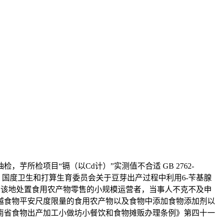
检项目“镉（以Cd计）”实测值不合适 GB 2762-
 国度卫生和打算生育委员会关于豆芽出产过程中利用6-苄基腺
人系正在该地处置食用农产物零售的小规模运营者，当事人不克不及申
越食物平安尺度限量的食用农产物以及食物中添加食物添加剂以
南省食物出产加工小做坊小餐饮和食物摊贩办理条例》第四十一