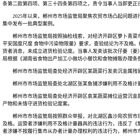
条第二款第四项、第三十四条第四项之，责令当事人当即更正
2025年以来，郴州市市场监管局聚焦农贸市场凸起问题进
集中发布一批典型案例。
郴州市市场监管局按照抽检线索，对经济开辟区萝卜青菜市场某蔬
平安国度尺度 食物中污染物限量》要求，查验结论为不及格
货者消息，未成立进货检验记度。当事人发卖该批次仔姜（姜
局根据《湖南省食物出产加工小做坊小餐饮和食物摊贩办理条
郴州市市场监管局查处经济开辟区某蔬菜行发卖沉金属残留
郴州市市场监管局查处北湖区张某鱼铺涉嫌利用不及格计量
郴州市市场监管局查处经济开辟区袁某蔬菜摊位运营沉金属
产物和未恪守进货检验记度案。
郴州市市场监管局按照群众举报，对北湖区鑫沙苑农贸市场
及格。运营者涉嫌利用不及格计量器具的违法行为，违反了《集
者涉嫌不按履行集市从办者计量办理权利的违法行为，郴州市