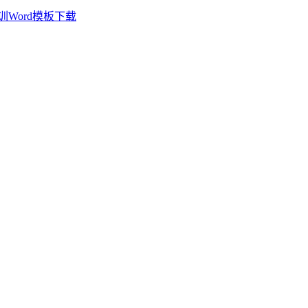
Word模板下载