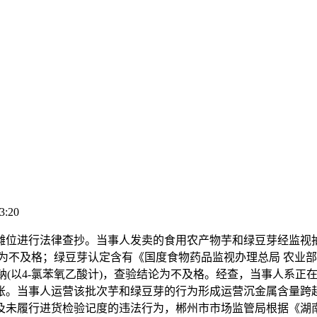
3:20
法律查抄。当事人发卖的食用农产物芋和绿豆芽经监视抽检，芋所
论为不及格；绿豆芽认定含有《国度食物药品监视办理总局 农业部
苯氧乙酸钠(以4-氯苯氧乙酸计)，查验结论为不及格。经查，当事
账。当事人运营该批次芋和绿豆芽的行为形成运营沉金属含量跨
及未履行进货检验记度的违法行为，郴州市市场监管局根据《湖