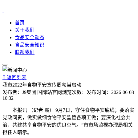
首页
关于我们
食品安全动态
食品安全知识
联系我们

返回列表
我市2022年食物平安宣传周勾当启动
发布者：
J9集团|国际站官网
浏览次数：
发布时间：
2026-06-03
10:32
本报讯 （记者 霞） 9月7日，守住食物平安底线；要落实
党政同责，做实做细食物平安监管各项工做；要深化社会共
治，共建共享食物平安的优良空气。”市市场监视办理局相关
担任人暗示。