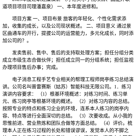
道项目项目司理潘嘉泉） 一、本年度进修和。
项目方案 一、项目布景 旅客的年轻化、个性化需求添
加，收集的成长，以及公司现状概述。 二、项目意义 通过景
区曲通车的开行，提拔公司的运营能力，多元化成长，同时添
加公司的？。
发卖售前、售中、售后的支持取处理方案；担任分组分类
成立市级生态合做伙伴；担任成立同一的分组系统；担任监视
办理项目售后办事；完成。
电子消息工程手艺专业相关的帮理工程师岗亭练习总结演
讲。公司名叫普雷赛斯（姑苏）智能科技无限公司。1．练习
演讲内容要求： （1）根基环境概述：对练习时间、练习单
元、练习岗亭等根基环境的概述。 （2）对练习内容的总结。
按照专业的特点和练习企业的环境，连系本人练习的岗亭内
容、特点等进行全面深切的总结。 （3）次要收成。从小我的
思惟前进、营业熬炼和团队合做等方面总结。 （4）评价。梳
理本人正在练习过程的长处和错误谬误，发觉本人的不脚之