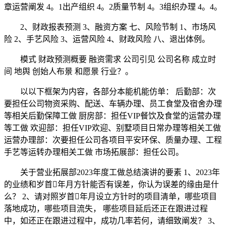
章运营阐发 4。1出产组织 4。2质量节制 4。3组织办理 4。4。
2、财政报表预测 3、融资方案 七、风险节制 1、市场风
险 2、手艺风险 3、运营风险 4、财政风险 八、退出体例。
模式 财政预测概要 融资需求 公司引见 公司名称 成立时
间 地舆 创始人布景 和愿景 行业？。
以以下框架为内容，各部分本能机能仿单： 后勤部：次
要担任公司物资采购、配送、车辆办理、员工食堂及宿舍办理
等相关后勤保障工做 厨房部：担任VIP餐饮及食堂的运营办理
等工做 欢迎部：担任VIP欢迎、别墅项目日常办理等相关工做
运营办理部：次要担任公司各项目平安环保、质量办理、工程
手艺等运转办理相关工做 市场拓展部：担任公司。
关于营业拓展部2023年度工做总结演讲的要素 1、2023年
的业绩和岁首年月方针能否有误差，你认为误差的缘由是什
么？ 2、请对照岁首年月设立方针时的项目清单，哪些项目
落地成功，哪些项目流失， 哪些项目延后还正在跟进过程
中，如还正在跟进过程中，成功几率若何，请细致阐发？ 3、