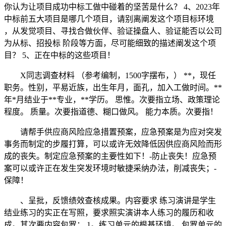
你认为让项目成功中标工做中碰着的坚苦是什么？ 4、2023年
中标前五大项目是哪几个项目，请别离阐发这个项目标环境
，从发觉项目、寻找合做伙伴、验证操盘人、验证能否以公司
为从标、招投标 阶段等方面，尽可能细致的描述阐发这个项
目？ 5、正在中标的这些项目！
X同志调查材料 （参考编制，1500字摆布，） **，现任
职务。性别，平易近族，出生年月，面孔，加入工做时间。**
年*月结业于**专业，**学历。 思惟。次要指立场、政策理论
程度。 质量。次要指道德、糊口做风。 能力本质。次要指！
请帮手供应商风险应急措置预案，应急预案是为应对突发
事务而制定的步履打算，可以或许无效降低因供应商风险而形
成的丧失。制定应急预案的主要性如下！-防止丧失！应急预
案可以或许正在发生突发环境时敏捷采纳办法，削减丧失；-
保障！
、呈批，反馈绩效查核成果。内容要求 练习演讲是学生
结业练习的实正在写照，要求照实演讲本人练习的履历和收
成。其次要内容包罗： 1。练习单元的根基环境。 包罗单元的