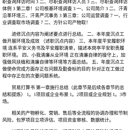
职查询拜访时间 3 二、尽职查询拜访人员 3 三、尽职查询拜访
体例 3 第二章！公司根基环境调査 3 一、公司简介 3 二、汗青
沿革环境三、汗青严沉事务 3 第三章：公司运营调査 7 一、行
业调査取市场调査 7 二、方针公司产物取！
进修沉点内容为阐述要点进行总结。 二、本年度沉点工
做开展环境及成效 （述职沉点内容） 三、本年度平安履职环
境 连系平安义务书及平安履职清单，描述本岗亭平安职责履
职环境。 四、小我清廉从业环境 正在清廉自律的操守上，加
强做风扶植和清廉自律等环境等方面总结。 五、年度沉点工
做使命完成方面存正在问题及勤奋标的目的 针对正在工做过
程中存正在的次要问题系统。
贸易打算书 第一章施行总结（此章节是后续各章节的总
结和提炼） 1。1项目或企业布景 1。2项目或企业规划 1。3市
场。
相关的产物孵化、营销、售后等全流程的协调办理和节制
风险，包罗项目立项评估、项目资金审核、数据统计。