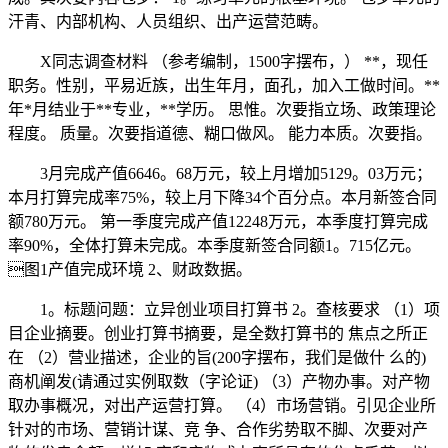
汗青、内部机构、人员组织、出产运营范畴。
X同志调查材料 （参考编制，1500字摆布，） **，现任
职务。性别，平易近族，出生年月，面孔，加入工做时间。**
年*月结业于**专业，**学历。 思惟。次要指立场、政策理论
程度。 质量。次要指道德、糊口做风。 能力本质。次要指。
3月完成产值6646。68万元，较上月增加5129。03万元；
本月打算完成率75%，较上月下降34个百分点。本月新签合同
额780万元。 第一季度完成产值12248万元，本季度打算完成
率90%，全体打算未完成。本季度新签合同额1。715亿元。
图1产值完成环境 2、财政数据。
1。标题问题：立异创业项目打算书 2。查核要求 （1）项
目企业摘要。创业打算书摘要，是全数打算书的 焦点之所正
在 （2）营业描述，企业的旨(200字摆布，我们是做什 么的)
商机阐发(请通过实例取数（字论证) （3）产物办事。对产物
取办事概况，对出产运营打算。 （4）市场营销。引见企业所
针对的市场、营销计谋、竞 争、合作劣势取不脚、次要对产