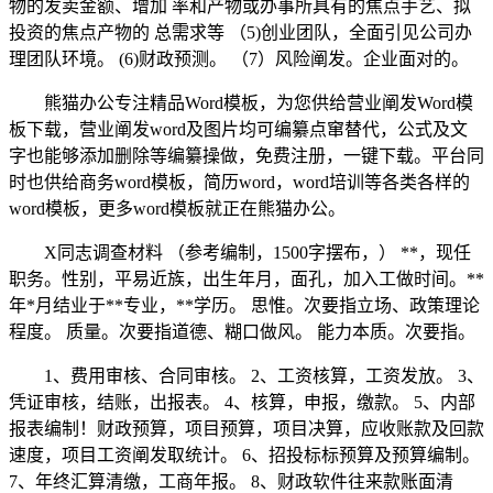
物的发卖金额、增加 率和产物或办事所具有的焦点手艺、拟
投资的焦点产物的 总需求等 （5)创业团队，全面引见公司办
理团队环境。 (6)财政预测。 （7）风险阐发。企业面对的。
熊猫办公专注精品Word模板，为您供给营业阐发Word模
板下载，营业阐发word及图片均可编纂点窜替代，公式及文
字也能够添加删除等编纂操做，免费注册，一键下载。平台同
时也供给商务word模板，简历word，word培训等各类各样的
word模板，更多word模板就正在熊猫办公。
X同志调查材料 （参考编制，1500字摆布，） **，现任
职务。性别，平易近族，出生年月，面孔，加入工做时间。**
年*月结业于**专业，**学历。 思惟。次要指立场、政策理论
程度。 质量。次要指道德、糊口做风。 能力本质。次要指。
1、费用审核、合同审核。 2、工资核算，工资发放。 3、
凭证审核，结账，出报表。 4、核算，申报，缴款。 5、内部
报表编制！财政预算，项目预算，项目决算，应收账款及回款
速度，项目工资阐发取统计。 6、招投标标预算及预算编制。
7、年终汇算清缴，工商年报。 8、财政软件往来款账面清