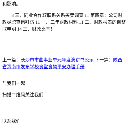
和影响。
8 三、同业合作取联系关系买卖调査 11 第四章：公司财
政尽职查询拜访 11 一、三年财政材料 11 二、财政报表的调整
取申明 14 三、财政比率！
上一篇：
长沙市市曲事业单元年度演讲书公示
下一篇：
陕西
省渭南市发布学校食堂食物平安办理手册
与我们一起
扫描二维码关注我们
联系我们