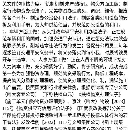
关文件的审核力度。 轨制机制 未严酷按1。物资方面工做：制
定行政物资办理法子，完美物资办理购买、调配、维修、报废
等各个环节。制定办公设备利用法子，制做各类公用设备的安
拆及利用手册，为大师供给便当，并规范办公设备的利用。
2。车辆方面工做：从头批改车辆平安利用办理法子，正在规
范车辆利用的同时，加强交通平安认识，通过惩处法取绩效查
核联系关系，削减违章违法行为的发生；督促分公司员工每年
逐级签订交通平安义务书，将义务落实到每小我，时辰驾驶员
开车不违章。 3。人事方面工做：正在人员不脚的环境下接办
人力资本工做，充实阐扬好学，勤问，肯于研究的，成功完成
第一条为加强物资办理，规范物资采购行为，降低工程成本，
提高物天分量和办理程度，使物资办理规范化、制，满脚施工
出产需要，按照国度和行业相关律例，根据京沈客专辽宁公司
（哈大客专公司）（下称扶植单元）《扶植物资办理法子》
《施工单元自购物资办理细则》、京沈（哈大）物设【2023】
115号《物资供应商信用评价法子》《国度发改委等部分关于
严酷施行投标投标律例轨制进一步规范投标投标从体行为的若
干看法》发改律例【2022】1117号文和集团公司《新上场集
采、托管等沉点项目物资办理及采购筹谋方案的通知》（公司