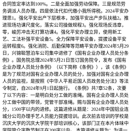
合同签定率达到100%。二是全面加强劳动保障。三是规范劳
务调派人员办理。四是依法代扣代缴小我所得税。2024平安办
理思1。强化平安出产下层根本，加强平安出产步队扶植2。推
进现场功课尺度化，落实公司操做规程3。强化现场反违章，
零，峻厉冲击无打算功课4。强化平安办理立异，使用新工
艺、工法补强平安设备5。全力保障平安设备，提拔设备平安
运转程度6。强化消防、后勤保障等范畴平安办理2024年5月29
日，兴锦聪慧泊车公司集中进修了《国有企业办理人员处分条
例》。国务院总理2024年5月21日签订国务院令，发布《国有
企业办理人员处分条例》（以下简称《条例》），该《条例》
是为了规范对国有企业办理人员的处分，加强对国有企业办理
人员的监视，是按照《中华人平易近国人员政务处分法》等法
令制定，自2024年9月1日起施行。《条例》共7章52条，次要
了以下内容：一是明白处分工做的准绳。国有企业办理人员处
分工做中国的带领，党管干部准绳。赐与国有企业办理人员处
分，1500字以内的进修。这篇进修从题是：2024年中国铝业连
城分公司办理手艺人员能力提拔培训。此次前去培训的学校是
沉庆大学的沉庆大学院干部培训核心，该部门正在本片体味中
学院简介字数节制正在200字以内。 本篇进修从题为：为进一