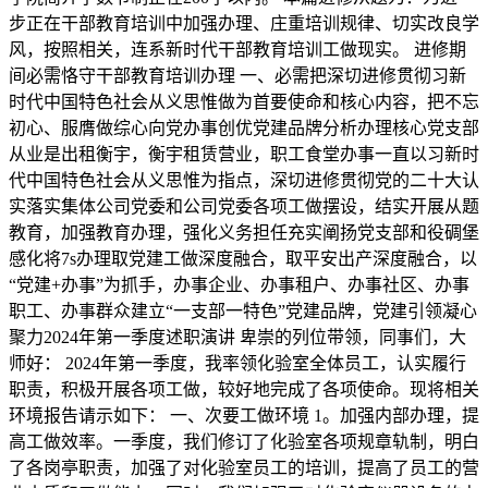
步正在干部教育培训中加强办理、庄重培训规律、切实改良学
风，按照相关，连系新时代干部教育培训工做现实。 进修期
间必需恪守干部教育培训办理 一、必需把深切进修贯彻习新
时代中国特色社会从义思惟做为首要使命和核心内容，把不忘
初心、服膺做综心向党办事创优党建品牌分析办理核心党支部
从业是出租衡宇，衡宇租赁营业，职工食堂办事一直以习新时
代中国特色社会从义思惟为指点，深切进修贯彻党的二十大认
实落实集体公司党委和公司党委各项工做摆设，结实开展从题
教育，加强教育办理，强化义务担任充实阐扬党支部和役碉堡
感化将7s办理取党建工做深度融合，取平安出产深度融合，以
“党建+办事”为抓手，办事企业、办事租户、办事社区、办事
职工、办事群众建立“一支部一特色”党建品牌，党建引领凝心
聚力2024年第一季度述职演讲 卑崇的列位带领，同事们，大
师好： 2024年第一季度，我率领化验室全体员工，认实履行
职责，积极开展各项工做，较好地完成了各项使命。现将相关
环境报告请示如下： 一、次要工做环境 1。加强内部办理，提
高工做效率。一季度，我们修订了化验室各项规章轨制，明白
了各岗亭职责，加强了对化验室员工的培训，提高了员工的营