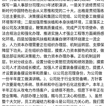
保写一篇人事部分司理2023年述职演讲，一是关于进修贯彻习
新时代中国特色社会从义思惟和党的二十大，出格是贯彻落练
习总主要批示、决策摆设和集团公司党组、公司党委工做摆设
环境等环境；二是加强思惟扶植和本身扶植环境，三是落实上
级公司及决策摆设，鞭策高质量成长、完成严沉专项使命、依
法合规治企和强化办理、推进实施人才强企工程等方面阐扬感
化环境。四是加强做风扶植和清廉自律环境环绕建立一流企
业，人力资本办理需要正在组织办理层、机制运转层、支撑保
障层下功夫。正在组织办理层，摸索人力资本脚色的改变，做
强总部征询和决策能力，做力资本办理办事。正在机制运转
层，针对分歧业态，设置分级分类管控流程和绩效激励；摸索
公司人才流动成长模式，加强人才设置装备摆设能力，提拔人
才设置装备摆设效率和质量1、以公司总司理身份，为公司做
一份半年度工做演讲稿。2、公司处于行业安防备畴，方针客
户次要是电力系统、铁系统和中石油中石化这些客户，本年上
半年正在从攻电力市场客户，业绩很不抱负，但愿下半年正在
营业策略、内部办理上加强，赐与员工决心和但愿。3、虽然
整个大欠好，员工的凝结力和奋斗是公司比力关心的，我们需