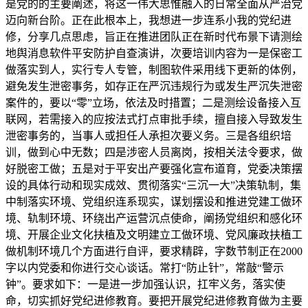
是党的的主要阐述，将这一伟大思惟融入的日常全面从严治党
迈向新台阶。正在此根本上，我想进一步连系小我的党纪进
修，分享几点思虑，旨正在推进团队正在新时代布景下请测绘
地舆消息软件平安防护自查演讲，次要培训内容为一是保密工
做落实到人，实行专人专管，制图软件采用线下更新的体例，
避免发生泄密事务，如存正在严沉违规行为或发生严沉失泄密
案件的，要以“零”立场，依法及时措置；二是测绘设备接入互
联网，若需接入的应按法式打点审批手续，擅自接入导致发生
泄密事务的，当事人或担任人承担次要义务。三是各组织培
训，做到心中无数；四是涉密人员离岗，按相关法令要求，做
好脱密工做；五是对于平安出产要强化宣布道育，党委决策摆
设的具体行动和现实成效、贯彻落实“三沉一大”决策轨制，集
中制落实环境、党组织连系现实，谋划摆设和推进党建工做环
境、轨制环境、环绕出产运营沉点使命，阐扬党组织和感化环
境、开展企业文化扶植及文明建立工做环境、党风廉政扶植工
做机制环境几个方面进行自评，要求精辟，字数节制正在2000
字以内党委和你进行交心谈话。常打“防止针”，常敲“警示
钟”。要求如下：一是进一步加强认识，扛牢义务，落实使
命，切实抓好党纪进修教育。要把开展党纪进修教育做为主要