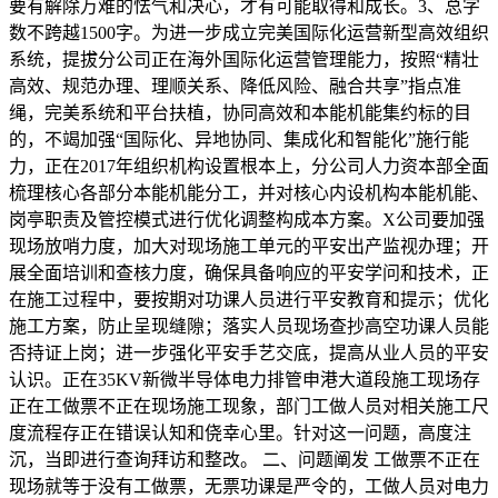
要有解除万难的怯气和决心，才有可能取得和成长。3、总字
数不跨越1500字。为进一步成立完美国际化运营新型高效组织
系统，提拔分公司正在海外国际化运营管理能力，按照“精壮
高效、规范办理、理顺关系、降低风险、融合共享”指点准
绳，完美系统和平台扶植，协同高效和本能机能集约标的目
的，不竭加强“国际化、异地协同、集成化和智能化”施行能
力，正在2017年组织机构设置根本上，分公司人力资本部全面
梳理核心各部分本能机能分工，并对核心内设机构本能机能、
岗亭职责及管控模式进行优化调整构成本方案。X公司要加强
现场放哨力度，加大对现场施工单元的平安出产监视办理；开
展全面培训和查核力度，确保具备响应的平安学问和技术，正
在施工过程中，要按期对功课人员进行平安教育和提示；优化
施工方案，防止呈现缝隙；落实人员现场查抄高空功课人员能
否持证上岗；进一步强化平安手艺交底，提高从业人员的平安
认识。正在35KV新微半导体电力排管申港大道段施工现场存
正在工做票不正在现场施工现象，部门工做人员对相关施工尺
度流程存正在错误认知和侥幸心里。针对这一问题，高度注
沉，当即进行查询拜访和整改。 二、问题阐发 工做票不正在
现场就等于没有工做票，无票功课是严令的，工做人员对电力