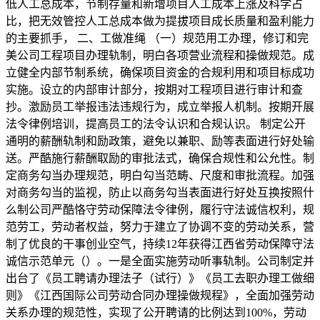
低人工总成本，节制存量和新增项目人工成本上涨及科学占
比，把无效管控人工总成本做为提拔项目成长质量和盈利能力
的主要抓手， 二、工做准绳 （一）规范用工办理，修订和完
美公司工程项目办理轨制，明白各项营业流程和操做规范。成
立健全内部节制系统，确保项目资金的合规利用和项目标成功
实施。设立的内部审计部分，按期对工程项目进行审计和查
抄。激励员工举报违法违规行为，成立举报人机制。按期开展
法令律例培训，提高员工的法令认识和合规认识。 制定公开
通明的薪酬轨制和励政策，避免以兼职、励等表面进行好处输
送。严酷施行薪酬取励的审批法式，确保合规性和公允性。制
定商务勾当办理规范，明白勾当范畴、尺度和审批流程。加强
对商务勾当的监视，防止以商务勾当表面进行好处互换按照什
么制公司严酷恪守劳动保障法令律例，履行守法诚信权利，规
范劳工，劳动者权益，努力于建立了协调不变的劳动关系，营
制了优良的干事创业空气，持续12年获得江西省劳动保障守法
诚信示范单元（）。一是全面实施劳动听事轨制。公司制定并
出台了《员工聘请办理法子（试行）》《员工去职办理工做细
则》《江西国际公司劳动合同办理操做规程》，全面加强劳动
关系办理的规范性，实现了公开聘请的比例达到100%，劳动