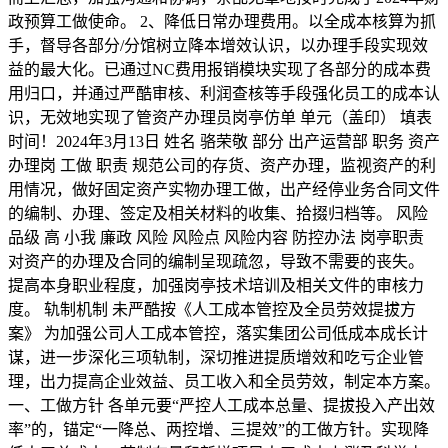
政预算工做使命。 2、降低日常办理费用。以全成本核算为抓
手，督导各部分/分馆树立降本增效认识，以办理手段实现效
益的最大化。已通过NC费用报销模块实现了各部分的成本费
用归口，并通过严酷审核、利润查核等手段强化员工的成本认
识，无效地实现了管资产办理员岗亭仿单 单元（盖印） 填表
时间！2024年3月13日 姓名 骆荣敬 部分 出产运营部 职务 资产
办理岗 工做 职责 规范公司的存货、资产办理，监视资产的利
用情况，做好固定资产实物办理工做，出产经停业务合同文件
的编制、办理、签定及相关材料的收集、拾掇归档等。 风险
品级 高 小我 廉政 风险 风险点 风险内容 防控办法 岗亭职责
对资产的办理及合同的编制呈现疏忽，导致不需要的丧失。
提高本身职业程度，加强岗亭技术培训及相关文件的审核力
度。 轨制机制 未严酷按《人工成本管控及全员劳效提拔方
案》 为加强公司人工成本管控，落实集团公司低成本成长计
谋，进一步深化三项轨制，深切推进提质增效和吃亏企业管
理，出力提高企业效益、员工收入和全员劳效，制定本方案。
一、工做方针 各单元要“严控人工成本总量、提拔投入产出效
率”的，锚定“一降总、两控增、三提效”的工做方针。实现降