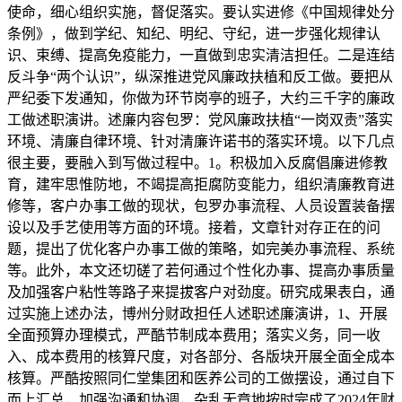
使命，细心组织实施，督促落实。要认实进修《中国规律处分
条例》，做到学纪、知纪、明纪、守纪，进一步强化规律认
识、束缚、提高免疫能力，一直做到忠实清洁担任。二是连结
反斗争“两个认识”，纵深推进党风廉政扶植和反工做。要把从
严纪委下发通知，你做为环节岗亭的班子，大约三千字的廉政
工做述职演讲。述廉内容包罗：党风廉政扶植“一岗双责”落实
环境、清廉自律环境、针对清廉许诺书的落实环境。以下几点
很主要，要融入到写做过程中。1。积极加入反腐倡廉进修教
育，建牢思惟防地，不竭提高拒腐防变能力，组织清廉教育进
修等，客户办事工做的现状，包罗办事流程、人员设置装备摆
设以及手艺使用等方面的环境。接着，文章针对存正在的问
题，提出了优化客户办事工做的策略，如完美办事流程、系统
等。此外，本文还切磋了若何通过个性化办事、提高办事质量
及加强客户粘性等路子来提拔客户对劲度。研究成果表白，通
过实施上述办法，博州分财政担任人述职述廉演讲，1、开展
全面预算办理模式，严酷节制成本费用；落实义务，同一收
入、成本费用的核算尺度，对各部分、各版块开展全面全成本
核算。严酷按照同仁堂集团和医养公司的工做摆设，通过自下
而上汇总，加强沟通和协调，杂乱无章地按时完成了2024年财