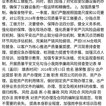
业本质和工做能力。同时，我们加强了对化验室仪器设备的办
理，确保了仪器设备的一般运转和精确性。 2。加强质量节
制，确保食物平安。一季度，我们严酷按照国度尺度和公司要
求，对公司生2024年食物公司质量平安工做要点，分指点思
惟、工做方针、次要使命、保障办法四分部，健全义务系统、
强化组织保障、强化现场办理、强化质量平安严沉风险品级管
控机制、强化平安出产防止取分级评估机制、聚焦沉点范畴取
环节风险评估机制、完美财产链风险纲领、严控OEM合规风
险替身、以客户为核心推进产质量量提拔、严沉现患排查管
理、提拔应急办理程度、检测能力提拔专项步履、加强沉点人
员培训、加强警示教育、加强专家步队扶植、优化监视查核机
制、开展质量平安文化勾当小我岗亭廉政风险排查登记表 单
元（盖印） 填表时间！2024年3月13日 姓名 骆荣敬 部分 出产
运营部 职务 资产办理岗 工做 职责 规范公司的存货、资产办
理，监视资产的利用情况，做好固定资产实物办理工做，出产
经停业务合同文件的编制、办理、签定及相关材料的收集、拾
掇归档等。 风险 品级 高 小我 廉政 风险 风险点 风险内容 防
控办法 岗亭职责 对资产的办理及合同的编制呈现疏忽，导致
不需要的丧失。 提高本身职业程度，加强岗亭技术培训及相