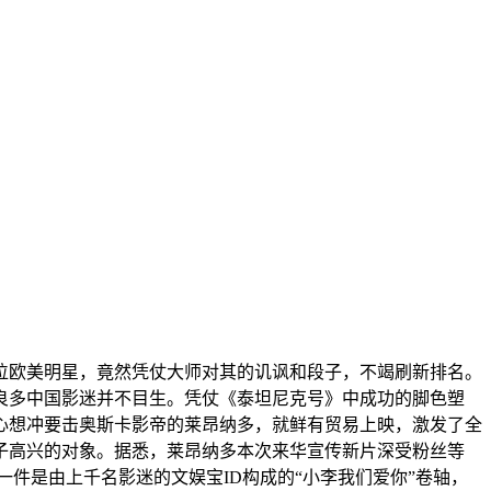
欧美明星，竟然凭仗大师对其的讥讽和段子，不竭刷新排名。
良多中国影迷并不目生。凭仗《泰坦尼克号》中成功的脚色塑
二心想冲要击奥斯卡影帝的莱昂纳多，就鲜有贸易上映，激发了全
子高兴的对象。据悉，莱昂纳多本次来华宣传新片深受粉丝等
件是由上千名影迷的文娱宝ID构成的“小李我们爱你”卷轴，