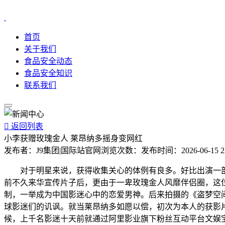
首页
关于我们
食品安全动态
食品安全知识
联系我们

返回列表
小李获赠玫瑰金人 莱昂纳多摇身变网红
发布者：
J9集团|国际站官网
浏览次数：
发布时间：
2026-06-15 2
对于明星来说，获得收集关心的体例有良多。好比出演一部
前不久来华宣传片子后，更由于一卑玫瑰金人风靡伴侣圈，这
制，一举成为中国影迷心中的恋爱男神。后来拍摄的《盗梦空间
球影迷们的讥讽。就当莱昂纳多如愿以偿，初次为本人的获影
候，上千名影迷十天前就通过阿里影业旗下粉丝互动平台文娱宝