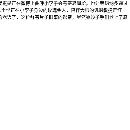
娱更是正在微博上曲呼小李子会有密恐尴尬。也让莱昂纳多通过
这个坐正在小李子身边的玫瑰金人，陪伴大师的讥讽敏捷走红
的老迈了，这位鲜有片子旧事的影帝，尽然靠段子手们登上了巅