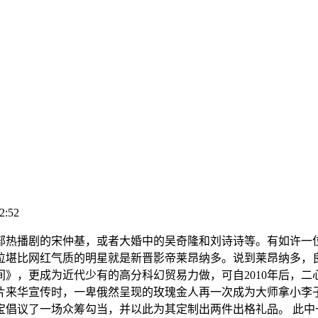
2:52
热播剧的宋仲基，或者大婚中的吴奇隆和刘诗诗等。有如许一位
位堪比网红气质的明星就是新晋影帝莱昂纳多。说到莱昂纳多，
》，更成为近代少有的高分科幻贸易力做，可自2010年后，
片来华宣传时，一卑俄然呈现的玫瑰金人再一次成为大师拿小李
倡议了一场众筹勾当，并以此为其定制出两件出格礼品。 此中一