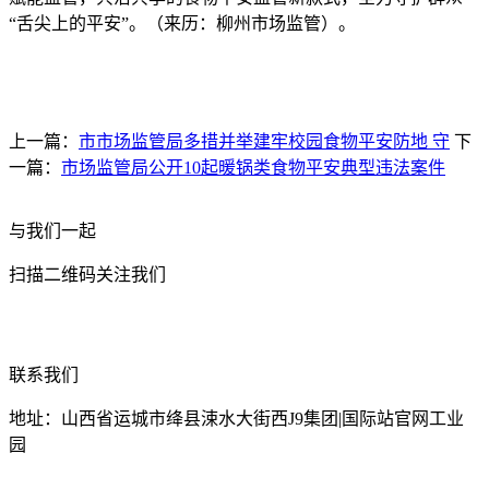
“舌尖上的平安”。（来历：柳州市场监管）。
上一篇：
市市场监管局多措并举建牢校园食物平安防地 守
下
一篇：
市场监管局公开10起暖锅类食物平安典型违法案件
与我们一起
扫描二维码关注我们
联系我们
地址：山西省运城市绛县涑水大街西J9集团|国际站官网工业
园