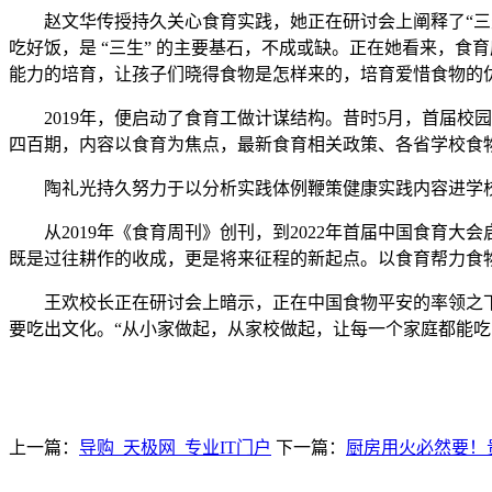
赵文华传授持久关心食育实践，她正在研讨会上阐释了“三生”
吃好饭，是 “三生” 的主要基石，不成或缺。正在她看来，
能力的培育，让孩子们晓得食物是怎样来的，培育爱惜食物的
2019年，便启动了食育工做计谋结构。昔时5月，首届校
四百期，内容以食育为焦点，最新食育相关政策、各省学校食
陶礼光持久努力于以分析实践体例鞭策健康实践内容进学校
从2019年《食育周刊》创刊，到2022年首届中国食育大
既是过往耕作的收成，更是将来征程的新起点。以食育帮力食
王欢校长正在研讨会上暗示，正在中国食物平安的率领之下
要吃出文化。“从小家做起，从家校做起，让每一个家庭都能吃
上一篇：
导购_天极网_专业IT门户
下一篇：
厨房用火必然要！