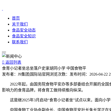
首页
关于我们
食品安全动态
食品安全知识
联系我们

返回列表
食育小记者坐总坐落户史家胡同小学 中国食物平
发布者：
J9集团|国际站官网
浏览次数：
发布时间：
2026-04-22 2
2022年起，由国务院食物平安办等多部委结合开展的全国
影响力的食育品牌，将食育工做持续推向纵深。
这是继2025年3月启动“食育小记者坐”试点以来，面向小
中国食物工业协会副会长、中国食物平安社长朱长学正在史