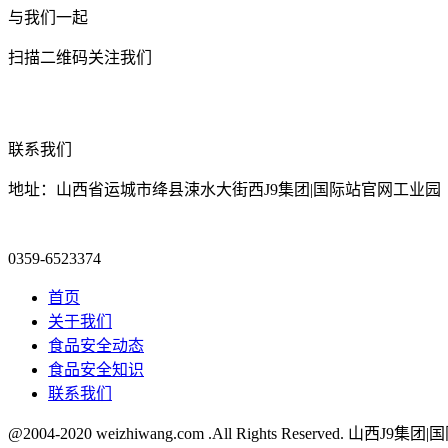
与我们一起
扫描二维码关注我们
联系我们
地址：山西省运城市绛县涑水大街西J9集团|国际站官网工业园
0359-6523374
首页
关于我们
食品安全动态
食品安全知识
联系我们
@2004-2020 weizhiwang.com .All Rights Reserve