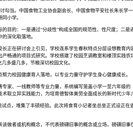
讨勾当。中国食物工业协会副会长、中国食物平安社长朱长学一
胡同小学。
目的：一是通过“分歧性”构成全国的规范性、性尺度；二是通
中的深化取落地。
长正在研讨会上引见，学校连系学生春秋特点分层设想教育内容
出产畅通的项目式研究。学校搭建了校园烹调教室和楼顶实践农
吃几多盛几多，节粮深切校园文化。
帮力校园健康育人落地，以专业力量守护学生身心健康成长。
专家、一线教师等专业力量，系统编写笼盖小学一至六年级的《
技术取立异实践能力，为培育德智体美劳全面成长的新时代少年
试点，堆集了丰硕经验。此次将食育小记者坐总坐正式设正在
该做者或机构概念，不代表磅礴旧事的概念或立场，磅礴旧事仅