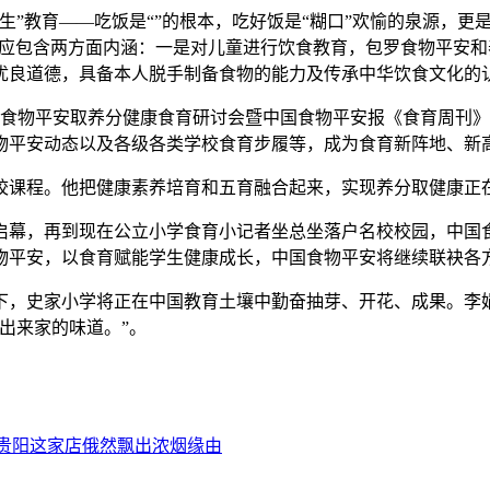
教育——吃饭是“”的根本，吃好饭是“糊口”欢愉的泉源，更是
食育应包含两方面内涵：一是对儿童进行饮食教育，包罗食物平安
优良道德，具备本人脱手制备食物的能力及传承中华饮食文化的
园食物平安取养分健康食育研讨会暨中国食物平安报《食育周刊
物平安动态以及各级各类学校食育步履等，成为食育新阵地、新
课程。他把健康素养培育和五育融合起来，实现养分取健康正
会启幕，再到现在公立小学食育小记者坐总坐落户名校校园，中
物平安，以食育赋能学生健康成长，中国食物平安将继续联袂各
，史家小学将正在中国教育土壤中勤奋抽芽、开花、成果。李娟
出来家的味道。”。
贵阳这家店俄然飘出浓烟缘由