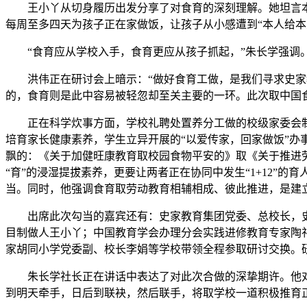
王小丫从切身履历出发分享了对食育的深刻理解。她坦言本
每周至多四天为孩子正在家做饭，让孩子从小感遭到“本人给本
“食育应从学校入手，食育更应从孩子抓起，”朱长学强调。
洪伟正在研讨会上暗示：“做好食育工做，是我们寻求史家教
的，食育则是此中容易被轻忽却至关主要的一环。此次取中国
正在科学炊事方面，学校礼聘处置养分工做的校级家委会制
培育家长健康素养，学生立异开展的“以爱传家，回家做饭”办
飘的：《关于加健旺康教育取校园食物平安的》取《关于推进劳
“育”的浸湿提拔素养，更要让两者正在协同中发生“1+12”
当。同时，他强调食育取劳动教育相辅相成、彼此推进，是建
出席此次勾当的嘉宾还有：史家教育集团党委、总校长，史
目制做人王小丫；中国教育学会办理分会实践进修教育专家陶
家胡同小学党委副、校长李娟等学校带领全程参取研讨交换。
朱长学社长正在讲话中表达了对此次合做的深挚期许。他对史
到明天牵手，日后到联袂，然后联手，将取学校一道积极推育正