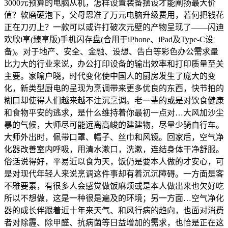
3000元预算的电脑从机，怎样设置装备摆设才能阐扬最大价
值？软磨硬泡下，父母恩准了万元电脑升级费用，若何把钱花
正在刀刃上？一款可以或许打破次元壁的产物呈现了——闪迪
欢欣i享(臻享版)手机闪存盘(合用于iPhone、iPad及Type-C设
备)。对于地产、安全、金融、设想、告白等彩色办公需求量
比力大的行业来说，办公打印设备的输出效率和打印质量至关
主要。家喻户晓，时代变化使中国人的厨房发生了庞大的变
化，新类型厨电的呈现为烹调带来更多优良的东西，快节拍的
糊口却使得人们越来越不注沉烹调。老一辈的或是对饮食健康
和食物平安的逃求，是什么维持着你最初一点对…大风加沙尘
暴的气候，大师尽可能远离高峻的建建物，尽量少骑自行车。
大师外出时，佩带口罩、帽子、丝巾和风镜。回家后，空气净
化器改善室内呼吸，用清水漱口，洗漱，连结身体干净舒服。
俗话说得好，平易近以食为天，饭仍是要本人做的才安心，可
是对现代年轻人来说烹调这件事却有着沉沉障碍。一方面是客
不雅要素，有很多人会感觉做饭麻烦或是本人做出来也欠好吃
所以不想做，这是一种很是遍及的环境；另一方面…空气净化
器的成长伴跟着近十年来天气、和风行病的趋向，也面对消费
者对除霾、除甲醛、抗病菌等日益增加的需求，也恰是正在这