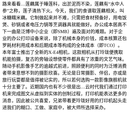
路来看看…莲藕属于睡莲科，出淤泥而不染，莲藕有“水中人
参”之称，莲子清热下火。今天，我们的食谱取莲藕相关，叫
冰糖糯米藕。它制做起来并不难，只需把食材预备好，用电饭
煲、砂锅或者电压力锅等烹调器具就能做好。办公成本居高不
下一曲是泛博中小企业（即SMB）遍及面对的难题。对于企
业的办公打印设备来说，除了机械本身的价钱，成本核算还包
罗耗材利用成本和后期成本等构成的全体成本（即TCO）。
本年富士推出了全新的X-E4相机，这款相机从打玲珑便携取
机能拍摄，复古的旁轴设想使零件都具有了浓重的文艺气味。
随动手机影像手艺的逾越式前进，照顾便利的同时为泛博消费
者带来意想不到的摄影欣喜。无论是日常摄影、伴侣，亦或是
旅行玩耍都是值得被记实的，所以若何选购一款影像旗舰机就
十分主要了。近期国内也有不少很是出…云时代我们通过打印
机来完成图文从虚拟到实体的创制过程，打印机能表达更多的
消息，因此被公共喜爱，兄弟带着更玲珑好用的打印机起头走
进我们的糊口、工做、家庭中，被大师所选择采办。