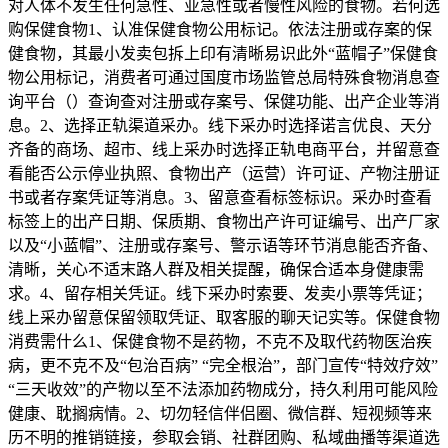
对人体不发生任何急性、亚急性或者慢性风险的食物。若何选
购保健食物1、认准保健食物公用标记。依法注册或存案的保
健食物，其最小发卖包拆上印有清晰易识此外“蓝帽子”保健食
物公用标记，消费者可通过国度市场监管总局特殊食物消息查
询平台（）查询查对注册或存案号、保健功能、出产企业等消
息。2、选择正轨渠道采办。线下采办时选择诺言优良、天分
齐备的商场、超市、线上采办时选择正轨电商平台，并留意查
看能否公示停业执照、食物出产（运营）许可证、产物注册证
书或者存案凭证等消息。3、留意查看标签标识。采办时查看
标签上的出产日期、保质期、食物出产许可证编号、出产厂家
以及“小蓝帽”、注册或存案号、警示语等环节消息能否齐备、
清晰，关心不适末路人群及相关提醒，确保合适本身健康需
求。4、留存相关凭证。线下采办时索要、发卖小票等凭证；
线上采办留意保留领取凭证、取客服的聊天记实等。保健食物
消费需什么1、保健食物不是药物，不克不及取代药物医治疾
病，更不克不及“包治百病” “完全根治”，部门宣传“特效疗效”
“三天收效”的产物以至不法添加药物成分，持久利用可能风险
健康、耽搁病情。2、切勿轻信伴侣圈、微信群、短视频等来
历不明的推销链接，参取会销、社群团购、私域曲播等渠道选