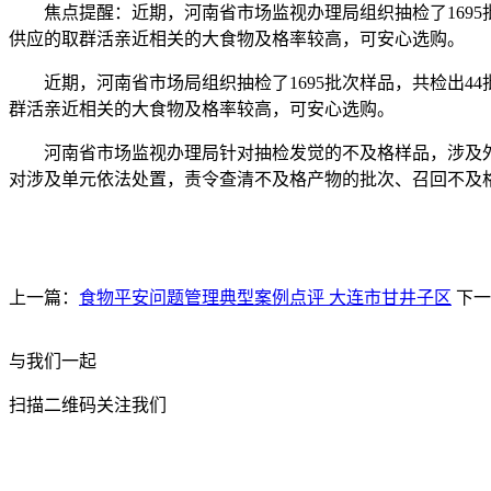
焦点提醒：近期，河南省市场监视办理局组织抽检了1695批次
供应的取群活亲近相关的大食物及格率较高，可安心选购。
近期，河南省市场局组织抽检了1695批次样品，共检出44批
群活亲近相关的大食物及格率较高，可安心选购。
河南省市场监视办理局针对抽检发觉的不及格样品，涉及外
对涉及单元依法处置，责令查清不及格产物的批次、召回不及
上一篇：
食物平安问题管理典型案例点评 大连市甘井子区
下一
与我们一起
扫描二维码关注我们