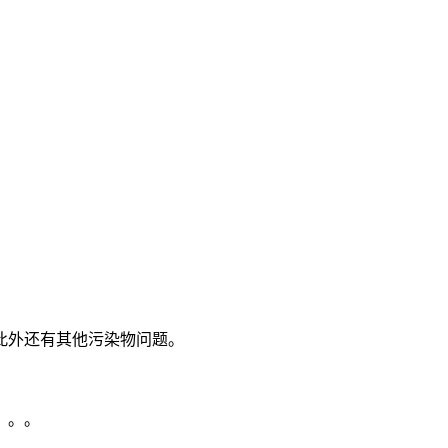
此外还有其他污染物问题。
。。。