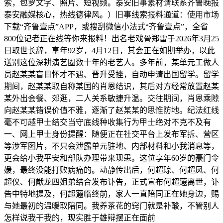
索，包罗文字、照片、短视频。泰安旧事素材请联系齐鲁晚报
泰安融媒核心，热线德律风。）旧事线索报料通道：使用市场
下载“齐鲁壹点”APP，或搜刮微信小法式“齐鲁壹点”，全省
800位记者正在线等你来报料！出名老戏骨郑雷于2026年3月25
日取世长辞，享年92岁，4月12日，其会正在如期举办，以此
送别这位深耕演艺圈数十年的老艺人。多年前，某单元工做人
员赵某某盲目怀才不遇、晋升受挫，自动申请出国留学。留学
期间，赵某某取自称某国的肖恩结识，其后对方经常放置赵某
某外出会餐、郊逛，二人关系敏捷升温。交往期间，肖恩乘隙
向赵某某错误价值不雅，逐渐了赵某某的思惟防地。纪法红线
毫不可越甲士结交当守底线种收集行为甲士绝对不克不及有
一、网上甲士身份提醒：随便正在社交平台上发布军拆、营区
等涉军图片，不只会泄露单元驻地、内部材料和小我消息等，
更会给小我平安和部队办理带来现患。这位享年60岁的豪门令
媛，最终没能打败病痛的。动静传出后，何超琼、何超凤、何
超仪、何猷龙四姐弟结合发布讣告，正式宣布何超蕸离世，讣
告中特地提及，何超蕸临终前，家人一直陪同正在她身边，赐
与她最初的温暖取陪同。我养茶花的窍门就是补酸，不管别人
怎样说我干我的，现实胜于雄辩摆正在面前