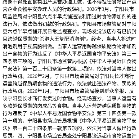
终身不得处置食物出产运营办理工做，也不得担任食物出产运
营企业食物平安办理人员的行政惩罚。2026年3月，宁阳县市
场监管局对宁阳县六点半早点铺违法利用过时食物添加剂的违
法行为，依法做出罚款的行政惩罚。宁阳县市场监管局对宁阳
县六点半早点铺开展日常监视查抄，现场发觉该店存有已拆封
且跨越保质期的“杀泡大王复配消泡剂”。经查，当事人将过时
消泡剂用于豆腐脑制做。当事人运营用跨越保质期食物添加剂
出产食物的行为违反了《中华人平易近国食物平安法》第三十
四条第三项的，宁阳县市场监管局根据《中华人平易近国食物
平安法》第一百二十四条第一款第二项的，依法对当事人做出
行政惩罚。2026年2月，宁阳县市场监管局对宁阳县长才商行
运营跨越保质期食物的违法行为，依法做出违法产物、罚款的
行政惩罚。2026年1月，宁阳县市场监管局接到群众举报，反
映宁阳县长才商行发卖过时食物。经现场查抄，当事人运营有
多款超保质期的肉成品等食物。当事人运营跨越保质期食物的
行为违反了《中华人平易近国食物平安法》第三十四条第一款
第十项的，宁阳县市场监管局根据《中华人平易近国食物平安
法》第一百二十四条第一款第五项的，依法对当事人做出行政
惩罚。四、宁阳县市场监管局查处宁阳县锋远超市食物运营许