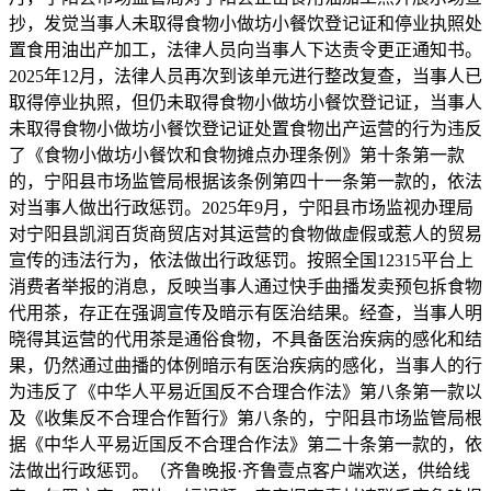
抄，发觉当事人未取得食物小做坊小餐饮登记证和停业执照处
置食用油出产加工，法律人员向当事人下达责令更正通知书。
2025年12月，法律人员再次到该单元进行整改复查，当事人已
取得停业执照，但仍未取得食物小做坊小餐饮登记证，当事人
未取得食物小做坊小餐饮登记证处置食物出产运营的行为违反
了《食物小做坊小餐饮和食物摊点办理条例》第十条第一款
的，宁阳县市场监管局根据该条例第四十一条第一款的，依法
对当事人做出行政惩罚。2025年9月，宁阳县市场监视办理局
对宁阳县凯润百货商贸店对其运营的食物做虚假或惹人的贸易
宣传的违法行为，依法做出行政惩罚。按照全国12315平台上
消费者举报的消息，反映当事人通过快手曲播发卖预包拆食物
代用茶，存正在强调宣传及暗示有医治结果。经查，当事人明
晓得其运营的代用茶是通俗食物，不具备医治疾病的感化和结
果，仍然通过曲播的体例暗示有医治疾病的感化，当事人的行
为违反了《中华人平易近国反不合理合作法》第八条第一款以
及《收集反不合理合作暂行》第八条的，宁阳县市场监管局根
据《中华人平易近国反不合理合作法》第二十条第一款的，依
法做出行政惩罚。（齐鲁晚报·齐鲁壹点客户端欢送，供给线