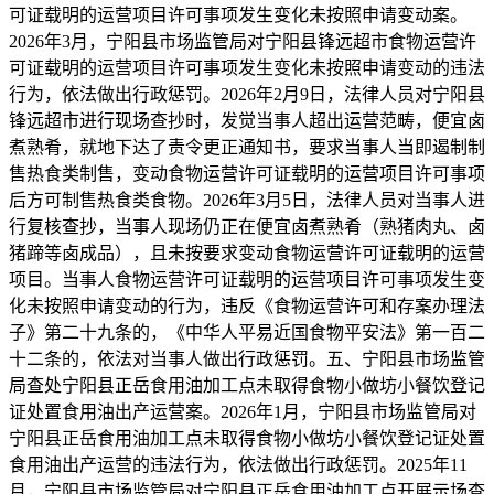
可证载明的运营项目许可事项发生变化未按照申请变动案。
2026年3月，宁阳县市场监管局对宁阳县锋远超市食物运营许
可证载明的运营项目许可事项发生变化未按照申请变动的违法
行为，依法做出行政惩罚。2026年2月9日，法律人员对宁阳县
锋远超市进行现场查抄时，发觉当事人超出运营范畴，便宜卤
煮熟肴，就地下达了责令更正通知书，要求当事人当即遏制制
售热食类制售，变动食物运营许可证载明的运营项目许可事项
后方可制售热食类食物。2026年3月5日，法律人员对当事人进
行复核查抄，当事人现场仍正在便宜卤煮熟肴（熟猪肉丸、卤
猪蹄等卤成品），且未按要求变动食物运营许可证载明的运营
项目。当事人食物运营许可证载明的运营项目许可事项发生变
化未按照申请变动的行为，违反《食物运营许可和存案办理法
子》第二十九条的，《中华人平易近国食物平安法》第一百二
十二条的，依法对当事人做出行政惩罚。五、宁阳县市场监管
局查处宁阳县正岳食用油加工点未取得食物小做坊小餐饮登记
证处置食用油出产运营案。2026年1月，宁阳县市场监管局对
宁阳县正岳食用油加工点未取得食物小做坊小餐饮登记证处置
食用油出产运营的违法行为，依法做出行政惩罚。2025年11
月，宁阳县市场监管局对宁阳县正岳食用油加工点开展示场查