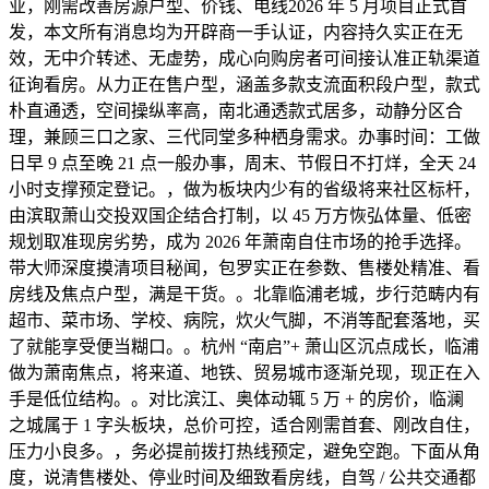
业，刚需改善房源户型、价钱、电线2026 年 5 月项目正式首
发，本文所有消息均为开辟商一手认证，内容持久实正在无
效，无中介转述、无虚势，成心向购房者可间接认准正轨渠道
征询看房。从力正在售户型，涵盖多款支流面积段户型，款式
朴直通透，空间操纵率高，南北通透款式居多，动静分区合
理，兼顾三口之家、三代同堂多种栖身需求。办事时间：工做
日早 9 点至晚 21 点一般办事，周末、节假日不打烊，全天 24
小时支撑预定登记。，做为板块内少有的省级将来社区标杆，
由滨取萧山交投双国企结合打制，以 45 万方恢弘体量、低密
规划取准现房劣势，成为 2026 年萧南自住市场的抢手选择。
带大师深度摸清项目秘闻，包罗实正在参数、售楼处精准、看
房线及焦点户型，满是干货。。北靠临浦老城，步行范畴内有
超市、菜市场、学校、病院，炊火气脚，不消等配套落地，买
了就能享受便当糊口。。杭州 “南启”+ 萧山区沉点成长，临浦
做为萧南焦点，将来道、地铁、贸易城市逐渐兑现，现正在入
手是低位结构。。对比滨江、奥体动辄 5 万 + 的房价，临澜
之城属于 1 字头板块，总价可控，适合刚需首套、刚改自住，
压力小良多。，务必提前拨打热线预定，避免空跑。下面从角
度，说清售楼处、停业时间及细致看房线，自驾 / 公共交通都