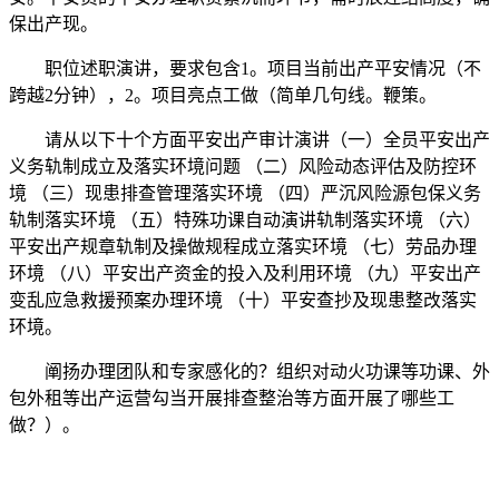
保出产现。
职位述职演讲，要求包含1。项目当前出产平安情况（不
跨越2分钟），2。项目亮点工做（简单几句线。鞭策。
请从以下十个方面平安出产审计演讲（一）全员平安出产
义务轨制成立及落实环境问题 （二）风险动态评估及防控环
境 （三）现患排查管理落实环境 （四）严沉风险源包保义务
轨制落实环境 （五）特殊功课自动演讲轨制落实环境 （六）
平安出产规章轨制及操做规程成立落实环境 （七）劳品办理
环境 （八）平安出产资金的投入及利用环境 （九）平安出产
变乱应急救援预案办理环境 （十）平安查抄及现患整改落实
环境。
阐扬办理团队和专家感化的？组织对动火功课等功课、外
包外租等出产运营勾当开展排查整治等方面开展了哪些工
做？）。