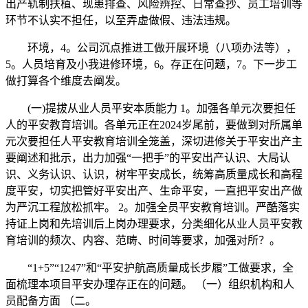
出产轨制扶植、现患排查、风险辨控、日常查抄、员工培训等
环节不认实不担任，以至弄虚做假、违法违规。
环境，4。公司沉点推进工做开展环境（八项办法等），
5。人员培育及小我进修环境，6。存正在问题，7。下一步工
做打算各个维度去阐发。
(一)提拔从业人员平安本质能力 1。加强各单元次要担任
人的平安教育培训。各单元正在2024岁尾前，要做到对所属单
元次要担任人平安教育培训全笼盖，深切进修关于平安出产主
要阐述和批示，出力加强“一把手”的平安出产认识、大局认
识、义务认识、认识，树牢平安成长，统筹高质量成长和高程
度平安，切实把管好平安出产、生命平安，一直把平安出产做
为严沉工程放松抓牢。 2。加强全员平安教育培训。严酷落实
持证上岗和先培训后上岗办理要求，分类细化从业人员平安教
育培训的频次、内容、范畴、时间等要求，加强对所？。
“1+5”“1247”和“平安护航高质量成长步履”工做要求，全
面梳理本项目平安办理存正在的问题。 （一）组织机构和人
员配备方面 （二。