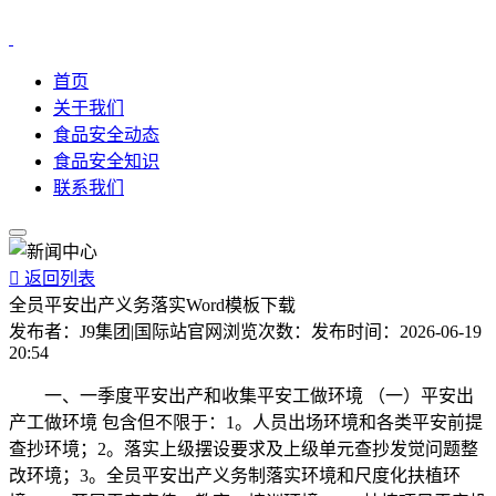
首页
关于我们
食品安全动态
食品安全知识
联系我们

返回列表
全员平安出产义务落实Word模板下载
发布者：
J9集团|国际站官网
浏览次数：
发布时间：
2026-06-19
20:54
一、一季度平安出产和收集平安工做环境 （一）平安出
产工做环境 包含但不限于：1。人员出场环境和各类平安前提
查抄环境；2。落实上级摆设要求及上级单元查抄发觉问题整
改环境；3。全员平安出产义务制落实环境和尺度化扶植环