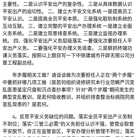
主要性。 二是认识平安出产的复杂性。 三是从具体数据认识
平安出产的迫切性。 二、建立大平安文化系统 一是提高员工
平安认识。 二是提高全员平安本质。 三是强化取轨制系统的
互动互联。 三、建立完整的平安出产办理系统 一是建立全面
义务系统。 二是建立现患排查系统。 三是建立监视办理系
统。 四、强化平安出产义务层级落实 一要强化次要担任人平
安出产义务。 二要强化平安办理义务逃查。 三是狠抓终端功
课义务落实。按照以上题目写一下中铁建城市开辟无限公司分
督工程副总经。
年步履相关工做？请谈谈做为次要担任人正在“两个步履”
中要抓好哪几项工做（是若何组织进修研究本行业范畴严沉变
乱医患鉴定尺度和沉点查抄事项？针对“两个步履”期间发生的
典型变乱教训，是若何吸收教训，并组织排查整治标病院同类
变乱现患的？是若何。
4。反思平安义务缺位的问题。落实全员平安出产义务制
不到位；落实“三管三必需”的义务担任认识不强，管营业取管
平安脱节，存正在监管盲区，平安办理分析管理不到位；落实