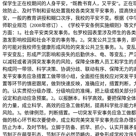
保学生正在校期间的人身平安，“既教书育人，又平安”。正在
效防止、及时节制和妥帖处置我校各类突发平安事务，提高快
安，一般的教育讲授和糊口次序，我校的平安不变。根据《中
师职业规范（2008年修订）、《学校平安条例实施细则》等
方面：1。社会平安类突发事务。包罗校园表里涉及师生的各
激发影响校园和社会不变的事务等。2。突发公共卫生事务，
的可能对我校师生健康形成风险的突发公共卫生事务。3。变
平安变乱；形成严沉影响和丧失的后勤供水、电、等变乱；严
以减轻或者消弭突发事务的风险，保障全体教人员工和学生的
构成同一带领、科学决策、协调分歧、联动有序、保障无力的高
发平安事务应急措置工做带领小组，全面担任我校应对突发平
置等环节的慎密跟尾，做到快速反映，准确应对，措置判断，
的。认实贯彻分级办理、分级响应的准绳，把上级或相关部分
设定和启动应急预案。2。以报酬本，科学高效。要把保障全
的力量，成立科学、高效的应急工做机制，提高科学批示能力
风险。3。依律例范，判断措置。一切突发平安事务应急工做
做的核心环节和次要使命，成立和完美突发平安事务应急办理
防止为本，及时节制。立脚于防备、抓早、抓小，认实开展矛
节制正在萌芽形态，节制正在必然范畴内，避免形成学校次序