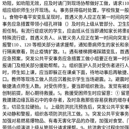
劝阻，如劝阻无效，应及时请门到现场协帮做好工做，请求110
组应组织师生分开现场。4。事务获得临时处置，学校恢复一
1。食物中毒平安变乱呈现时，首遇义务人应正在第一时间向
事务应急措置带领小组孔祥锋（）及时向上级从管部分、卫生防疫
担任制。有流行症症状的学生，应由班从任当即通知家长将患
特殊流行症，首遇义务人、从管义务人应正在第一时间向突发
报警110 、120 等相关部分请求援帮，通知患病师生的家
行隔离察看，防止疫情扩散。1。遇有楼梯拥堵踩踏变乱，首
应急预案，突发公共平安事务应急措置工做小组要正在第一时
报请门及相关部分援助帮帮。2。组织医护人员对受伤者进行人
时，师生如上课，应当即躲正在课桌下面，待地动事后再敏捷
口。教师等现场工做人员应沉着批示学生当场避震。2。避震
敏捷清点师生人数。对受伤师生，要当即组织救治。发觉有被
创制前提，耐心期待救援。5。救援受困师生时应留意：① 留
救建建边缘瓦砾石中的幸存者，及时急救那些容易获救的增存者
生，切忌生拉硬抬。1。上级防洪抗汛预告后，突发公共平安
关动静和警报，组织各项防洪抗汛工做。3。突发公共平安事
加强对易燃易爆物品、有毒无害化学品的办理，加强对食堂、
带领小组演讲上级从管部分请求援帮。9。抗洪救灾过程中加