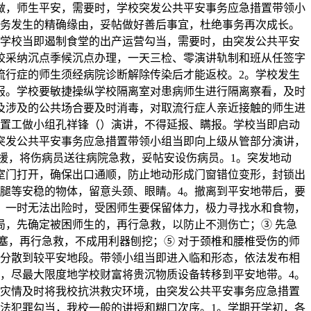
护工做，师生平安，需要时，学校突发公共平安事务应急措置带领小
事务发生的精确缘由，妥帖做好善后事宜，杜绝事务再次成长。
。学校当即遏制食堂的出产运营勾当，需要时，由突发公共平安
。学校采纳沉点季候沉点办理，一天三检、零演讲轨制和班从任签字
流行症的师生须经病院诊断解除传染后才能返校。2。学校发生
报。学校要敏捷操纵学校隔离室对患病师生进行隔离察看，及时
教室及涉及的公共场合要及时消毒，对取流行症人亲近接触的师生进
措置工做小组孔祥锋（）演讲，不得延报、瞒报。学校当即启动
突发公共平安事务应急措置带领小组当即向上级从管部分演讲，
求援，将伤病员送往病院急救，妥帖安设伤病员。1。突发地动
室门打开，确保出口通顺，防止地动形成门窗错位变形，封锁出
腿等安稳的物体，留意头颈、眼睛。4。撤离到平安地带后，要
；一时无法出险时，受困师生要保留体力，极力寻找水和食物，
局，先确定被困师生的，再行急救，以防止不测伤亡；③ 先急
塞，再行急救，不成用利器刨挖；⑤ 对于颈椎和腰椎受伤的师
将分散到较平安地段。带领小组当即进入临和形态，依法发布相
，尽最大限度地学校财富将贵沉物质设备转移到平安地带。4。
其灾情及时将我校抗洪救灾环境，由突发公共平安事务应急措置
法犯罪勾当，我校一般的讲授和糊口次序。1。学期开学初，各