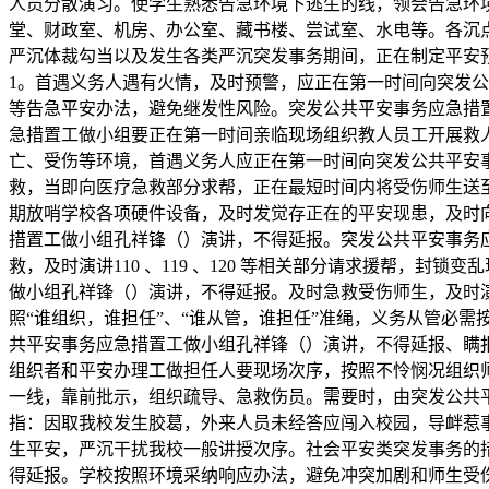
人员分散演习。使学生熟悉告急环境下逃生的线，领会告急环
堂、财政室、机房、办公室、藏书楼、尝试室、水电等。各沉
严沉体裁勾当以及发生各类严沉突发事务期间，正在制定平安
1。首遇义务人遇有火情，及时预警，应正在第一时间向突发
等告急平安办法，避免继发性风险。突发公共平安事务应急措置工
急措置工做小组要正在第一时间亲临现场组织教人员工开展救
亡、受伤等环境，首遇义务人应正在第一时间向突发公共平安
救，当即向医疗急救部分求帮，正在最短时间内将受伤师生送
期放哨学校各项硬件设备，及时发觉存正在的平安现患，及时
措置工做小组孔祥锋（）演讲，不得延报。突发公共平安事务
救，及时演讲110 、119 、120 等相关部分请求援帮
做小组孔祥锋（）演讲，不得延报。及时急救受伤师生，及时演讲
照“谁组织，谁担任”、“谁从管，谁担任”准绳，义务从管必
共平安事务应急措置工做小组孔祥锋（）演讲，不得延报、瞒
组织者和平安办理工做担任人要现场次序，按照不怜悯况组织
一线，靠前批示，组织疏导、急救伤员。需要时，由突发公共
指：因取我校发生胶葛，外来人员未经答应闯入校园，导衅惹
生平安，严沉干扰我校一般讲授次序。社会平安类突发事务的
得延报。学校按照环境采纳响应办法，避免冲突加剧和师生受