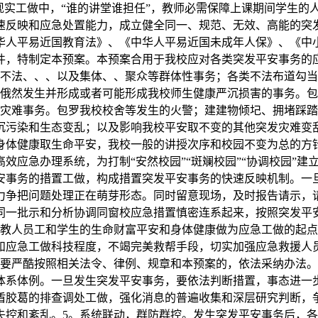
现实工做中，“谁的讲堂谁担任”，教师必需保障上课期间学生的
速反映和应急处置能力，成立健全同一、规范、无效、高能的突
华人平易近国教育法》、《中华人平易近国未成年人保》、《中
文件，特制定本预案。本预案合用于我校应对各类突发平安事务
类不法、、、以及集体、、聚众等群体性事务；各类不法布道勾
即俄然发生并形成或者可能形成我校师生健康严沉损害的事务。
乱灾难事务。包罗我校校舍等发生的火警；建建物倾圮、拥堵踩
沉污染和生态变乱；以及影响我校平安取不变的其他突发灾难变
身体健康取生命平安，我校一般的讲授次序和校园不变为总的方
效应急办理系统，为打制“安然校园”“斑斓校园”“协调校园”建
安事务的措置工做，构成措置突发平安事务的快速反映机制。一
力争把问题处理正在萌芽形态。同时留意现场，及时报告请示，
同一批示和分析协调同窗校应急措置慎密连系起来，按照突发平
体教人员工和学生的生命财富平安和身体健康做为应急工做的起
和应急工做科技程度，不竭完美救帮手段，切实加强应急救援人
都要严酷按照相关法令、律例、规章和本预案的，依法采纳办法
体系体例。一旦发生突发平安事务，要依法判断措置，事态进一
盾胶葛的排查调处工做，强化消息的普遍收集和深层研究判断，
失控和紊乱。5。系统联动，群防群控。发生突发平安事务后，