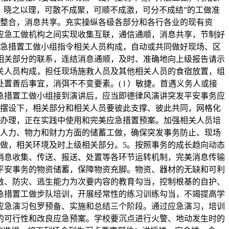
、晓之以理，可散不成聚，可顺不成激，可分不成结”的工做准
本整合，消息共享。充实操纵各级各部分和各行各业的现有资
应急工做机构之间实现收集互联，通信通顺，消息共享，节制好
应急措置工做小组指令相关人员构成，自动或共同做好现场、区
相关部分的联系，连结消息通顺，及时、准确地向上级报告请示
关人员构成，担任现场施救人员及其他相关人员的食宿放置，组
善后事宜，消弭不不变要素。( l ）敏捷。首遇义务人或接
急措置工做小组接到演讲后，应当即德律风演讲突发平安事务应
一摆设下，相关部分和相关人员要彼此支撑、彼此共同，网格化
常办理，正在实践中使用和完美应急措置预案。加强相关人员培
的人力、物力和财力方面的储蓄工做，确保突发事务防止、现场
做，相关环境及时上级相关部分。5。按照事务的成长趋向动态
消息收集、传送、报送、处置等各环节运转机制，完美消息传输
平安事务的物资储蓄，保障物资充脚。物资、器材的无缺和可利
救、防灾、逃生能力为次要内容的教育勾当，控制根基的自护、
急措置工做步队培训，开展经常性的练习训练勾当，不竭提高学
应急演习包罗预备、实施和总结三个阶段。通过应急演习，培训
的可行性和改良应急预案。学校要沉点进行火警、地动发生时的