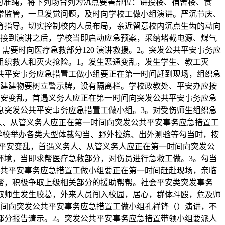
的准绳，将下列场合列为沉点要害部位：讲授楼、宿舍楼、食
常监管，一旦发觉问题，及时向学校工做小组演讲。严沉节庆、
育指导。切实控制校内人员布局，亲近留意校内沉点生齿的动向
在接到演讲之后，学校当即启动应急预案，采纳堵截电源、煤气
需要时向医疗急救部分120 演讲救援。2。突发公共平安事务应
组织救人和灭火抢险。1。发生恶通变乱，发生学生、教工灭
共平安事务应急措置工做小组要正在第一时间赶到现场，组织急
的建建物要树立警示牌，设有隔离栏。学校政教处、平安办应按
平安变乱，首遇义务人应正在第一时间向突发公共平安事务应急
息突发公共平安事务应急措置工做小组。3。对受伤师生组织急
义务人、从管义务人应正在第一时间向突发公共平安事务应急措置工
1。学校举办各类大型体裁勾当、野外拉练、出外测验等勾当时，按
沉平安变乱，首遇义务人、从管义务人应正在第一时间向突发公
环境，当即求帮医疗急救部分，对伤员进行急救工做。3。勾当
公共平安事务应急措置工做小组要正在第一时间赶赴现场，亲临
帮，积极争取上级相关部分的援助帮帮。社会平安类突发事务
取师生发生胶葛，外来人员闯入校园，居心，群体斗殴，危及师
时间向突发公共平安事务应急措置工做小组孔祥锋（）演讲，不
部分报告请示。2。突发公共平安事务应急措置带领小组要派人