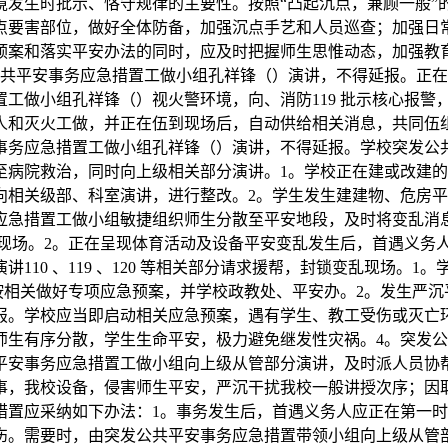
境发生时批示、恪守规律的主要性。按照“凸起沉点，兼顾一般”
点要害部位，做好全体防备，加强沉点手艺和人员巡查；加强日
预案和落实平安办法的同时，应及时把握师生思惟动态，加强教
公共平安事务应急措置工做小组孔祥锋（）演讲，不得延报。正
做小组孔祥锋（）视火警环境，向、消防119 批示核心报警，
人和灭火工做，并正在伍到现场后，自动供给相关消息，共同伍
事务应急措置工做小组孔祥锋（）演讲，不得延报。学校突发公
至病院救治，同时向上级相关部分演讲。1。学校正在建或改建
向相关级部、科室演讲，进行整改。2。学生发生建建物、危房
应急措置工做小组敏捷组织师生分散至平安地段，及时将变乱消
，封锁变乱现场。2。正在呈现体育活动及设备平安变乱发生后，首遇
110 、119 、120 等相关部分请求援帮，封锁变乱现场。
需按相关做好专项应急预案，并学校政教处、平安办。2。发生严
报。学校应当即启动相关应急预案，遇有学生、教工受伤或灭亡
师生有序分散，学生生命平安，极力避免继发性灾祸。4。突发
平安事务应急措置工做小组向上级从管部分演讲，及时派人员协
事，我校设备，侵害师生平安，严沉干扰我校一般讲授次序；因
措置应采纳如下办法：1。事务发生后，首遇义务人应正在第一
伤。需要时，由突发公共平安事务应急措置带领小组向上级从管