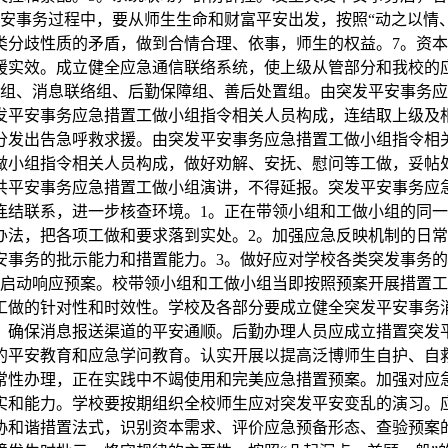
安事务过程中，要从师生生命和财富平安出发，按照“动之以情
类分歧性质的矛盾，做到合情合理、依事，师生的权益。7。资
援实效。成立健全应急通信联络系统，使上级从管部分和我校的
戒组、消息联络组、后勤保障组、善后处置组。由突发平安事务
发平安事务应急措置工做小组指令相关人员构成，连结取上级及
分发出告急呼救求援。由突发平安事务应急措置工做小组指令相
小组指令相关人员构成，做好劝解、安抚、慰问等工做，妥帖处置
共平安事务应急措置工做小组演讲，不得延报。突发平安事务应
连结联系，进一步核查环境。1。正在带领小组和工做小组的同
办法，把各项工做和要求落到实处。2。加强应急反映机制的日
安事务的批示能力和措置能力。3。做好应对学校各类突发事务
即启动响应预案。校带领小组和工做小组当即按照预案开展措置工
工做的针对性和时效性。学校及各部分要成立健全突发平安事务
，确保消息报送渠道的平安通顺。后勤办理人员应成立措置突发
的平安教育和应急学问教育。认实开展以提高泛博师生自护、自
常性办理，正在实践中不竭使用和完美应急措置预案。加强对应
实和能力。学校要按期组织全校师生应对突发平安变乱的演习。
协和谐措置法式，识别资本需求、评价应急预备形态、查验预案