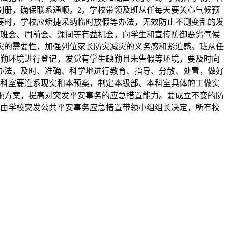
制册，确保联系通顺。2。学校带领及班从任每天要关心气候预
要时，学校应矫捷采纳临时放假等办法，无效防止不测变乱的发
题班会、周前会、课间等有益机会，向学生和宣传防御恶劣气候
灾的需要性，加强列位家长防灾减灾的义务感和紧迫感。班从任
出勤环境进行登记，发觉有学生缺勤且未告假等环境，要及时向
办法，及时、准确、科学地进行教育、指导、分散、处置，做好
各科室要连系现实和本预案，制定本级部、本科室具体的工做实
施方案，提高对突发平安事务的应急措置能力。要成立不变的防
施由学校突发公共平安事务应急措置带领小组组长决定，所有校
。