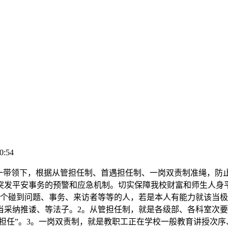
0:54
带领下，根据从管担任制、首遇担任制、一岗双责制准绳，防
突发平安事务的预警和应急机制。切实保障我校财富和师生人身
一个碰到问题、事务、来访者等等的人，若是本人有能力就该当
当采纳推诿、等法子。2。从管担任制，就是各级部、各科室次
谁担任”。3。一岗双责制，就是教职工正在学校一般教育讲授次