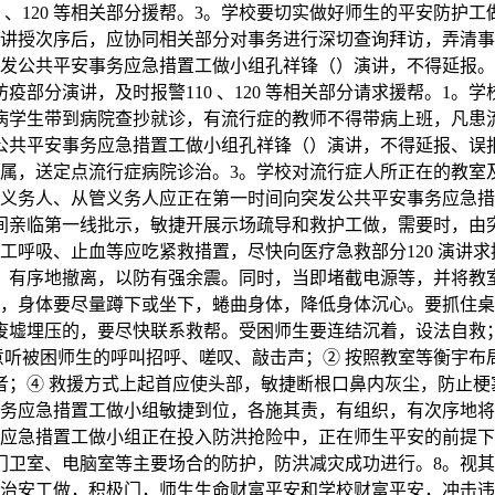
 、120 等相关部分援帮。3。学校要切实做好师生的平安防
般讲授次序后，应协同相关部分对事务进行深切查询拜访，弄清
突发公共平安事务应急措置工做小组孔祥锋（）演讲，不得延报
部分演讲，及时报警110 、120 等相关部分请求援帮。1
病学生带到病院查抄就诊，有流行症的教师不得带病上班，凡患
公共平安事务应急措置工做小组孔祥锋（）演讲，不得延报、误
长和亲属，送定点流行症病院诊治。3。学校对流行症人所正在的
遇义务人、从管义务人应正在第一时间向突发公共平安事务应急
间亲临第一线批示，敏捷开展示场疏导和救护工做，需要时，由
工呼吸、止血等应吃紧救措置，尽快向医疗急救部分120 演讲
、有序地撤离，以防有强余震。同时，当即堵截电源等，并将教
时，身体要尽量蹲下或坐下，蜷曲身体，降低身体沉心。要抓住桌
废墟埋压的，要尽快联系救帮。受困师生要连结沉着，设法自救
意听被困师生的呼叫招呼、嗟叹、敲击声；② 按照教室等衡宇布
；④ 救援方式上起首应使头部，敏捷断根口鼻内灰尘，防止梗
事务应急措置工做小组敏捷到位，各施其责，有组织，有次序地
务应急措置工做小组正在投入防洪抢险中，正在师生平安的前提下
门卫室、电脑室等主要场合的防护，防洪减灾成功进行。8。视
强治安工做，积极门，师生生命财富平安和学校财富平安，冲击违