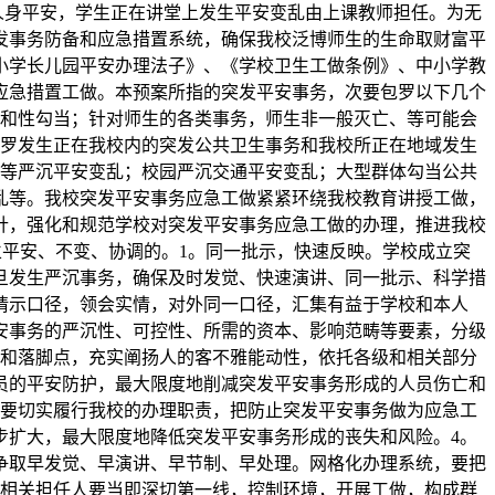
人身平安，学生正在讲堂上发生平安变乱由上课教师担任。为无
发事务防备和应急措置系统，确保我校泛博师生的生命取财富平
小学长儿园平安办理法子》、《学校卫生工做条例》、中小学教
的应急措置工做。本预案所指的突发平安事务，次要包罗以下几个
当和性勾当；针对师生的各类事务，师生非一般灭亡、等可能会
包罗发生正在我校内的突发公共卫生事务和我校所正在地域发生
踏等严沉平安变乱；校园严沉交通平安变乱；大型群体勾当公共
乱等。我校突发平安事务应急工做紧紧环绕我校教育讲授工做，
针，强化和规范学校对突发平安事务应急工做的办理，推进我校
立平安、不变、协调的。1。同一批示，快速反映。学校成立突
旦发生严沉事务，确保及时发觉、快速演讲、同一批示、科学措
请示口径，领会实情，对外同一口径，汇集有益于学校和本人
安事务的严沉性、可控性、所需的资本、影响范畴等要素，分级
点和落脚点，充实阐扬人的客不雅能动性，依托各级和相关部分
员的平安防护，最大限度地削减突发平安事务形成的人员伤亡和
。要切实履行我校的办理职责，把防止突发平安事务做为应急工
步扩大，最大限度地降低突发平安事务形成的丧失和风险。4。
争取早发觉、早演讲、早节制、早处理。网格化办理系统，要把
各相关担任人要当即深切第一线，控制环境，开展工做，构成群