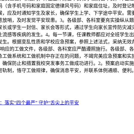
码（含手机号码和家庭固定德律风号码）和家庭住址，及时登记
候，应及时通知学生及家长，确保学生上学、下学途中平安。需
意放哨，及时发觉平安现患。3。各级部、各科室要充实操纵从
家长或学生一封信、家长会等形式，通过学生向家长宣传防灾减
止流感等疾病的发生。4。每一节课，任课教师都应对全班学生
发生。根据变乱性质和学校应急预案，参照上述法式，采纳无效
和响应的工做文件，各级部、各科室应严酷遵照施行。各级部、
急工做系统和工做机制中存正在的问题，不竭完美应急预案和实
，确保防止和措置我校突发事务工做成功进行。2。预案启动实
密轨制，恪守工做规律，确保消息平安，并联系体例通顺、便利
：落实“四个最严” 守护“舌尖上的平安