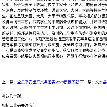
级部、各班级要全面收集每位学生家长（监护人）的德律风号
告消息，及时控制气候环境，碰到大雪、大风、大雨等特殊气
生。正在呈现大雪、大风、大雨等特殊气候，学校相关部分留
及御寒抗雪常识，提高学生的平安防备认识和能力，并通过致
要及时提示和指导学生留意卫生习惯，及时添加衣服，积极防
班从任、级部从管报告请示，及时防止学生冻伤等不测变乱的
善后措置工做。1。本预案是我校措置突发平安事务应急预备
施方案和练习训练打算并付诸实施，要通过练习训练，发觉应
止和措置我校突发平安事务的步队，落实各项工做办法和经费
应急带领小组要认实贯彻施行本预案，严酷施行和恪守消息保
上一篇：
全员平安出产义务落实Word模板下载
下一篇：
文水县
与我们一起
扫描二维码关注我们