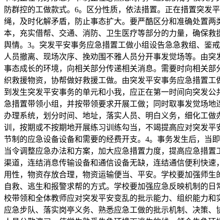
防群控的工做款式。6。区分性质，依法措置。正在措置突发平
绳，及时化解矛盾，防止事态扩大。要严酷区分和准确处置两
本，充实借帮、交通、消防、卫生医疗等部分的力量，确保救
舆情。3。突发平安事务应急措置工做小组设告急急救组、鉴
人员撤离、现场次序、挽劝围不雅人员分开事发觉场等。由突
事态成长的环境，向相关部分传递相关消息。需要时向相关部
织救援物资，协帮做好救援工做。由突发平安事务应急措置工做
到发生突发平安事务的单元和小我，应正在第一时间向突发公
急措置带领小组，并按带领要求开展工做；同时取事发觉场地
办理系统，划分时间、地址，落实人员、明白义务，细化工做
训，按期或不按期地开展练习训练勾当，不竭提高应对突发平
节制的应急设备设备和需要的经费开支。4。事务发生后，当
当令调整应急办法和方案，加大应急措置力度，提高应急措置
渠道，连结消息传输设备和通信设备无缺，连结通信便利快速
用性，物资存放合理，物资运输便当、平安。学校要加强师生
自救、逃生和报警求帮的方式。学校要加强应急反映机制的日
校带领和全体教师应对突发平安变乱的批示能力、组织能力和
应急步队、落实岗亭义务、熟悉应急工做的批示机制、决策、